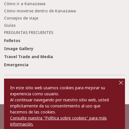
Cómo ir a Kanazawa
Cómo moverse dentro de Kanazawa
Consejos de viaje
Guías
PREGUNTAS FRECUENTES
Folletos
Image Gallery
Travel Trade and Media
Emergencia
cl
o
Condiciones de uso
Enlaces
s
En este sitio web usamos cookies para mejorar su
e
Privacy and Cookie Policy
Sobre nosotros
experiencia como usuario.
Contact Us
Al continuar navegando por nuestro sitio web, usted
implícitamente da su consentimiento al uso que
hacemos de las cookies.
©2022 Kanazawa City Tourism Association.
Consulte nuestra "Política sobre cookies" para más
The copyright for the Website contents is held by the Association.
It is forbidden to replicate or reprint the contents of the Website
información.
without permission.