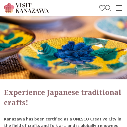
Inspírese
Explore
Planee su viaje
Travel Trade and Media
Languages
Experience Japanese traditional
crafts!
Kanazawa has been certified as a UNESCO Creative City in
the field of crafts and folk art, and is globally-renowned