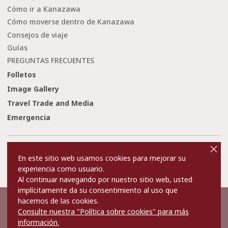
Cómo ir a Kanazawa
Cómo moverse dentro de Kanazawa
Consejos de viaje
Guías
PREGUNTAS FRECUENTES
Folletos
Image Gallery
Travel Trade and Media
Emergencia
cl
o
Condiciones de uso
Enlaces
s
En este sitio web usamos cookies para mejorar su
e
Privacy and Cookie Policy
Sobre nosotros
experiencia como usuario.
Contact Us
Al continuar navegando por nuestro sitio web, usted
implícitamente da su consentimiento al uso que
hacemos de las cookies.
©2022 Kanazawa City Tourism Association.
Consulte nuestra "Política sobre cookies" para más
The copyright for the Website contents is held by the Association.
It is forbidden to replicate or reprint the contents of the Website
información.