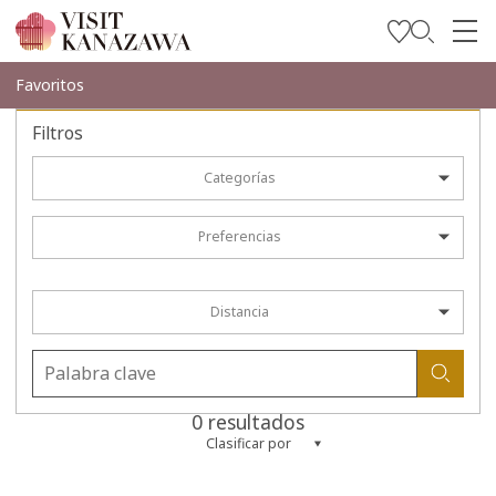
Inspírese
Favoritos
Explore
Filtros
Planee su viaje
Categorías
Travel Trade and Media
Preferencias
Languages
Distancia
0 resultados
Clasificar por