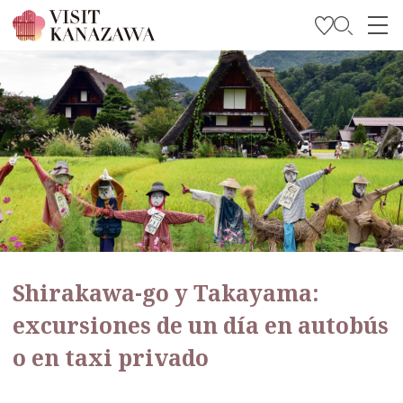
Inspírese
Explore
Planee su viaje
Travel Trade and Media
Languages
Shirakawa-go y Takayama:
excursiones de un día en autobús
o en taxi privado