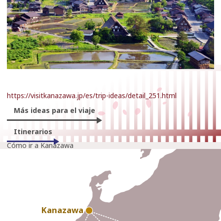
https://visitkanazawa.jp/es/trip-ideas/detail_251.html
Más ideas para el viaje
Itinerarios
Cómo ir a Kanazawa
Kanazawa
Kanazawa