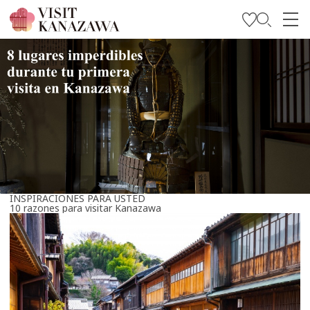
Inspírese
Explore
Planee su viaje
Travel Trade and Media
Languages
INSPIRACIONES PARA USTED
10 razones para visitar Kanazawa