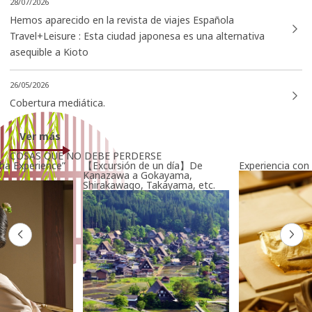
28/07/2026
Hemos aparecido en la revista de viajes Española
Travel+Leisure : Esta ciudad japonesa es una alternativa
asequible a Kioto
topics/detail_467.html
26/05/2026
Cobertura mediática.
Ver más
COSAS QUE NO DEBE PERDERSE
ha Experience”
【Excursión de un día】De
Experiencia con
Kanazawa a Gokayama,
Shirakawago, Takayama, etc.