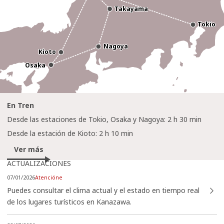
Takayama
Takayama
Tokio
Tokio
Nagoya
Nagoya
Kioto
Kioto
Osaka
Osaka
En Tren
Desde las estaciones de Tokio, Osaka y Nagoya: 2 h 30 min
Desde la estación de Kioto: 2 h 10 min
Ver más
ACTUALIZACIONES
https://www.visitkanazawa.jp/es/trip-ideas/detail_386.html
07/01/2026
Atencióne
Puedes consultar el clima actual y el estado en tiempo real
de los lugares turísticos en Kanazawa.
topics/detail_465.html