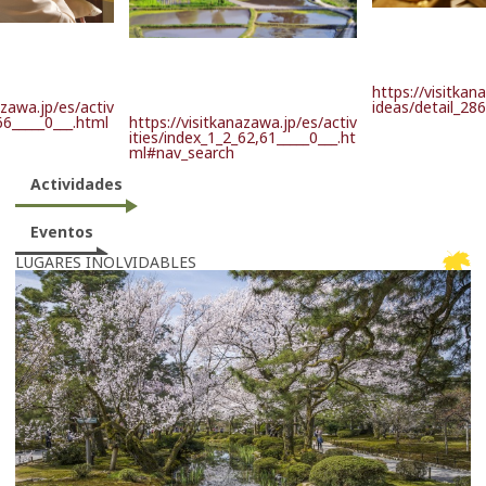
https://visitkan
azawa.jp/es/activ
ideas/detail_28
66_____0___.html
https://visitkanazawa.jp/es/activ
ities/index_1_2_62,61_____0___.ht
ml#nav_search
Actividades
Eventos
LUGARES INOLVIDABLES