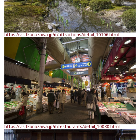
https://visitkanazawa.jp/it/attractions/detail_10106.html
https://visitkanazawa.jp/it/restaurants/detail_10030.html