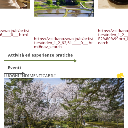
zawa.jp/it/activi
https://visitkana
6_____0___.html
ties/index_1_2_
https://visitkanazawa.jp/it/activi
E2%80%99oro_0
ties/index_1_2_62,61_____0___.ht
earch
ml#nav_search
Attività ed esperienze pratiche
Eventi
LUOGHI INDIMENTICABILI