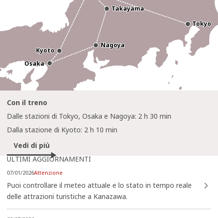
Takayama
Takayama
Tokyo
Tokyo
Nagoya
Nagoya
Kyoto
Kyoto
Osaka
Osaka
Con il treno
Dalle stazioni di Tokyo, Osaka e Nagoya: 2 h 30 min
Dalla stazione di Kyoto: 2 h 10 min
Vedi di più
ULTIMI AGGIORNAMENTI
https://www.visitkanazawa.jp/it/trip-ideas/detail_386.html
07/01/2026
Attenzione
Puoi controllare il meteo attuale e lo stato in tempo reale
delle attrazioni turistiche a Kanazawa.
topics/detail_465.html