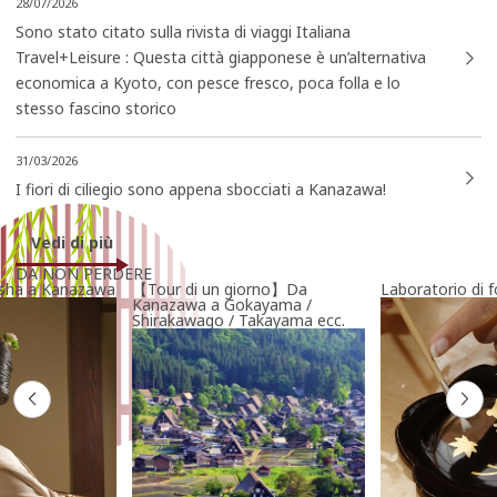
28/07/2026
Sono stato citato sulla rivista di viaggi Italiana
Travel+Leisure : Questa città giapponese è un’alternativa
economica a Kyoto, con pesce fresco, poca folla e lo
stesso fascino storico
topics/detail_34.html
31/03/2026
I fiori di ciliegio sono appena sbocciati a Kanazawa!
Vedi di più
DA NON PERDERE
esha a Kanazawa
【Tour di un giorno】Da
Laboratorio di f
Kanazawa a Gokayama /
Shirakawago / Takayama ecc.