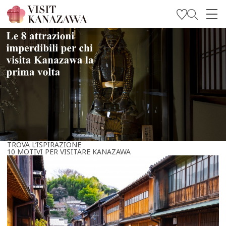
Trova l’ispirazione
Esplora
Programma il tuo viaggio
Travel Trade and Media
Languages
TROVA L’ISPIRAZIONE
10 MOTIVI PER VISITARE KANAZAWA