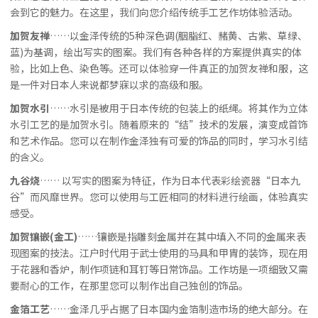
会到它的魅力。在这里，我们向您介绍传统手工艺作坊体验活动。
加贺友禅
……以金泽传统的5种深色调(胭脂红、赭黄、古紫、草绿、
蓝)为基调，绘出写实的图案。我们有各种各样的方案提供真实的体
验，比如上色、染色等。还可以体验穿一件真正的加贺友禅和服，这
是一件对日本人来说都梦寐以求的高级和服。
加贺水引
……水引是被用于日本传统的包装上的纸绳。将其作为立体
水引工艺的是加贺水引。随着原来的“结”技术的发展，演变成首饰
和艺术作品。您可以在制作金泽独有可爱的饰品的同时，学习水引结
的含义。
九谷烧
…… 以写实的图案为特征，作为日本代表彩绘瓷器“日本九
谷”而风靡世界。您可以使用与工匠相同的材料进行绘画，体验真实
感受。
加贺镶嵌(金工)
……镶嵌是指雕刻金属并在其中填入不同的金属来表
现图案的技法。江户时代用于武士使用的马具和甲胄的装饰，现在用
于花器和香炉，制作项链和耳钉等日常饰品。工作坊是一项细致又需
要耐心的工作，在那里您可以制作出自己独创的饰品。
金箔工艺
……金泽几乎占据了日本国内金箔制造市场的绝大部分。在