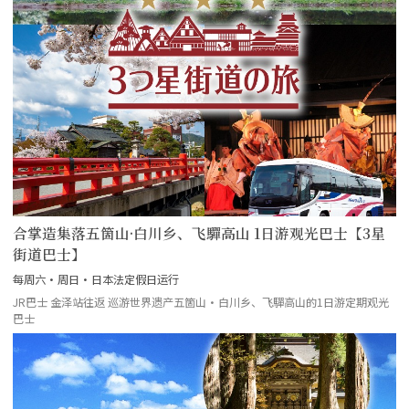
合掌造集落五箇山·白川乡、飞驒高山 1日游观光巴士【3星
街道巴士】
每周六・周日・日本法定假日运行
JR巴士 金泽站往返 巡游世界遗产五箇山·白川乡、飞驒高山的1日游定期观光
巴士
more