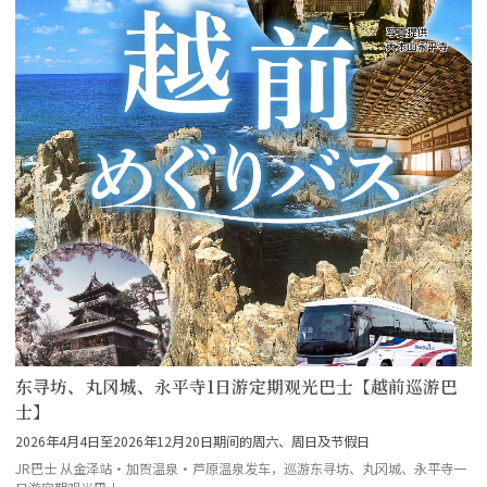
东寻坊、丸冈城、永平寺1日游定期观光巴士【越前巡游巴
士】
2026年4月4日至2026年12月20日期间的周六、周日及节假日
JR巴士 从金泽站・加贺温泉・芦原温泉发车，巡游东寻坊、丸冈城、永平寺一