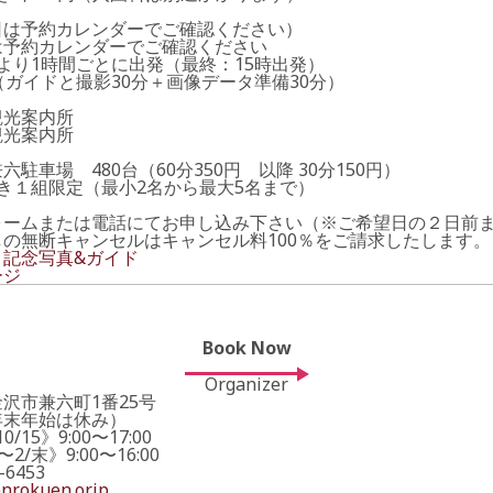
日は予約カレンダーでご確認ください）
は予約カレンダーでご確認ください
より1時間ごとに出発（最終：15時出発）
（ガイドと撮影30分＋画像データ準備30分）
観光案内所
観光案内所
六駐車場 480台（60分350円 以降 30分150円）
き１組限定（最小2名から最大5名まで）
ォームまたは電話にてお申し込み下さい（※ご希望日の２日前
しの無断キャンセルはキャンセル料100％をご請求したします。
・記念写真&ガイド
ージ
Book Now
076-221-6453
Book Now
Phone Operator Hours
Organizer
《3/1〜10/15》9:00〜17:00 《10/16〜2/末》9:00〜16:00
沢市兼六町1番25号
年末年始は休み）
0/15》9:00〜17:00
〜2/末》9:00〜16:00
-6453
Email to Book
nrokuen.or.jp