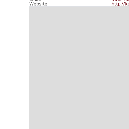
Website
http://k
Please enter your email