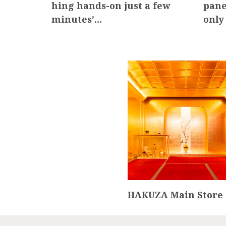
rien
hing hands-on just a few
pane
minutes’…
only
HAKUZA Main Store