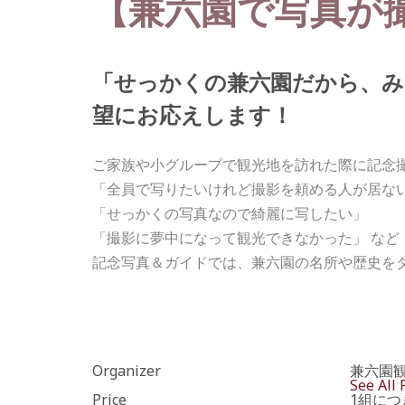
【兼六園で写真が
「せっかくの兼六園だから、み
望にお応えします！
ご家族や小グループで観光地を訪れた際に記念
「全員で写りたいけれど撮影を頼める人が居な
「せっかくの写真なので綺麗に写したい」
「撮影に夢中になって観光できなかった」 など
記念写真＆ガイドでは、兼六園の名所や歴史を
Organizer
兼六園
See All 
Price
1組につ