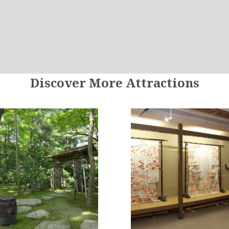
ary details for booking the workshop/tour.
Discover More Attractions
ired fields are incomplete.
 will contact you in due course. Thank you in advance for yo
t yet confirmed.