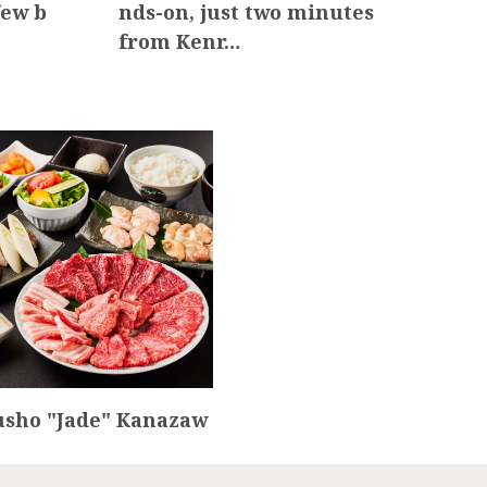
few b
nds-on, just two minutes
a E
from Kenr…
awa
usho "Jade" Kanazaw