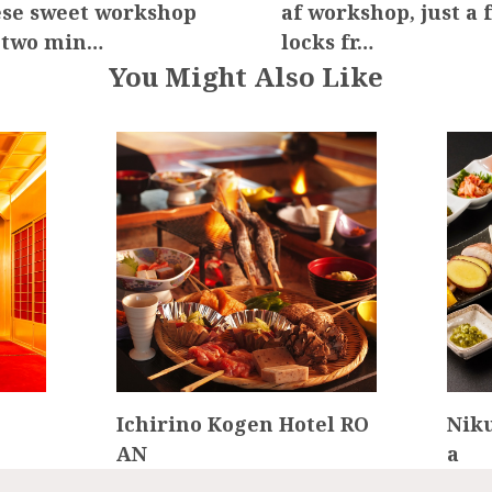
se sweet workshop
af workshop, just a 
 two min…
locks fr…
You Might Also Like
Ichirino Kogen Hotel RO
Nik
AN
a