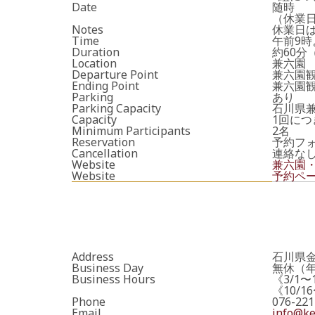
Date
随時
（休業
Notes
休業日
Time
午前9時
Duration
約60分
Location
兼六園
Departure Point
兼六園
Ending Point
兼六園
Parking
あり
Parking Capacity
石川県兼
Capacity
1回につ
Minimum Participants
2名
Reservation
予約フ
Cancellation
連絡な
Website
兼六園
Website
予約ペ
Address
石川県金
Business Day
無休（
Business Hours
《3/1〜1
《10/16
Phone
076-221
Email
info@ke