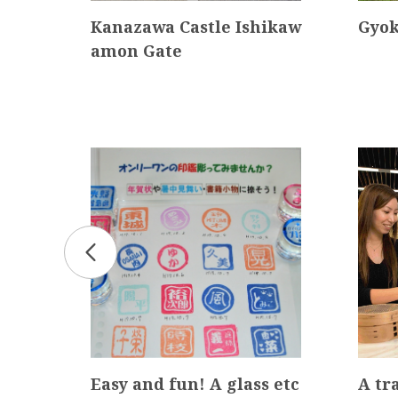
Kura
Kanazawa Castle Ishikaw
Gyok
use
amon Gate
ssib
Easy and fun! A glass etc
A tr