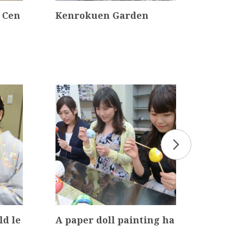
 Cen
Kenrokuen Garden
Kan
Gyo
n
ld le
A paper doll painting ha
Kan