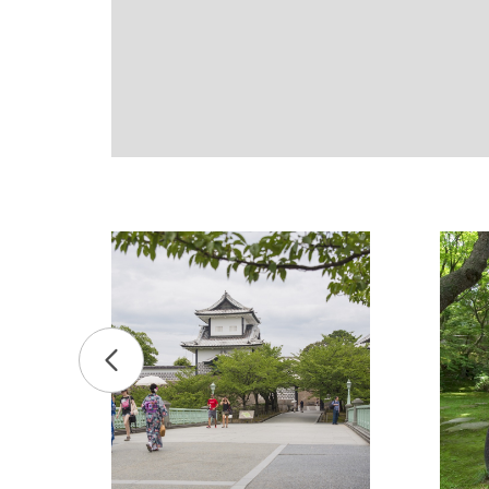
Please enter the necess
Cancel
One or more requ
The travel operator
*Your booking is no