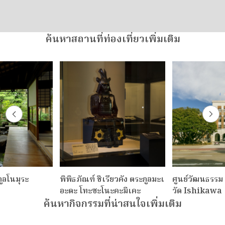
ค้นหาสถานที่ท่องเที่ยวเพิ่มเติม
ูลโนมุระ
พิพิธภัณฑ์ ชิเรียวคัง ตระกูลมะเ
ศูนย์วัฒนธรรม
อะดะ โทะซะโนะคะมิเคะ
วัด Ishikawa
ค้นหากิจกรรมที่น่าสนใจเพิ่มเติม