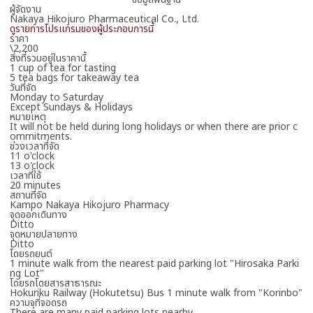
ผู้จัดงาน
Nakaya Hikojuro Pharmaceutical Co., Ltd.
จองผ่านอีเมล
ดูรายการโปรแกรมของผู้ประกอบการนี้
ราคา
เปิดแบบฟอร์มอีเมล
\2,200
สิ่งที่รวมอยู่ในราคานี้
1 cup of tea for tasting
สมัครทางอินเทอร์เน็ต
5 tea bags for takeaway tea
ลิงก์ไปยังเว็บไซต์ภายนอก
วันที่จัด
Monday to Saturday
公式予約フォーム
Except Sundays & Holidays
公式予約フォーム
หมายเหตุ
It will not be held during long holidays or when there are prior c
ommitments.
ช่วงเวลาที่จัด
11 o'clock
13 o'clock
เวลาที่ใช้
โปรดกรอกที่อยู่อีเมล
20 minutes
สถานที่จัด
Kampo Nakaya Hikojuro Pharmacy
จุดออกเดินทาง
Ditto
จุดหมายปลายทาง
Ditto
โดยรถยนต์
1 minute walk from the nearest paid parking lot "Hirosaka Parki
ng Lot"
โดยรถโดยสารสาธารณะ
Hokuriku Railway (Hokutetsu) Bus 1 minute walk from "Korinbo"
ความจุที่จอดรถ
There are many paid parking lots nearby.