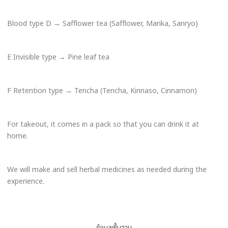
Blood type D → Safflower tea (Safflower, Marika, Sanryo)
E Invisible type → Pine leaf tea
F Retention type → Tencha (Tencha, Kinnaso, Cinnamon)
For takeout, it comes in a pack so that you can drink it at
home.
จองเลย
We will make and sell herbal medicines as needed during the
experience.
076-231-1301
ช่วงเวลาให้บริการทางโทรศัพท์
Weekdays 9:00-18:00 Saturdays 9:00-16:00
ข้อมูลพื้นฐาน