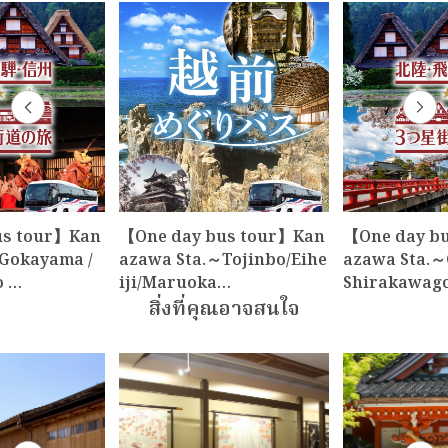
us tour】Kan
【One day bus tour】Kan
【One day b
Gokayama /
azawa Sta.～Tojinbo/Eihe
azawa Sta.～
o …
iji/Maruoka…
Shirakawag
สิ่งที่คุณอาจสนใจ