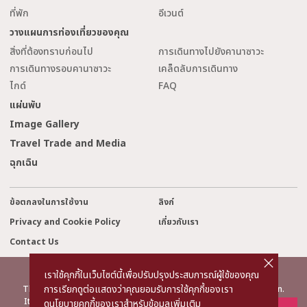
ที่พัก
อีเวนต์
วางแผนการท่องเที่ยวของคุณ
สิ่งที่ต้องทราบก่อนไป
การเดินทางไปยังคานาซาวะ
การเดินทางรอบคานาซาวะ
เคล็ดลับการเดินทาง
ไกด์
FAQ
แผ่นพับ
Image Gallery
Travel Trade and Media
ฉุกเฉิน
ข้อตกลงในการใช้งาน
ลิงก์
Privacy and Cookie Policy
เกี่ยวกับเรา
Contact Us
cl
o
s
เราใช้คุกกี้ในเว็บไซต์นี้เพื่อปรับปรุงประสบการณ์ผู้ใช้ของคุณ
e
©2022 Kanazawa City Tourism Association.
การเรียกดูต่อแสดงว่าคุณยอมรับการใช้คุกกี้ของเรา
The copyright for the Website contents is held by the Association.
It is forbidden to replicate or reprint the contents of the Website
ดูนโยบายคุกกี้ของเราสำหรับข้อมูลเพิ่มเติม