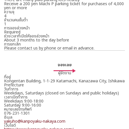
โปรดกรอกรายละเอียดกิจกรรม
Receive a 200 yen Machi P parking ticket for purchases of 4,000
yen or more
ความจุ
ยกเลิก
4
จำนวนคนขั้นต่ำ
1
การจองล่วงหน้า
มีหัวข้อที่ยังไม่ได้กรอก
Required
ช่วงเวลาที่เปิดให้จองล่วงหน้า
ทางผู้จัดจะตอบกลับคุณอีกครั้ง ดังนั้นจึงโปรดรอสักระยะ
About 3 months to the day before
การยกเลิก
*ยังไม่ได้ยืนยันการจอง
Please contact us by phone or email in advance.
จองเลย
ผู้จัดงาน
ที่อยู่
Kongentan Building, 1-1-29 Katamachi, Kanazawa City, Ishikawa
Prefecture
วันทำการ
Weekdays, Saturdays (closed on Sundays and public holidays)
เวลาเปิดทำการ
Weekdays 9:00-18:00
Saturday 9:00-16:00
หมายเลขโทรศัพท์
076-231-1301
อีเมล
yakuho@kanpoyaku-nakaya.com
เว็บไซต์