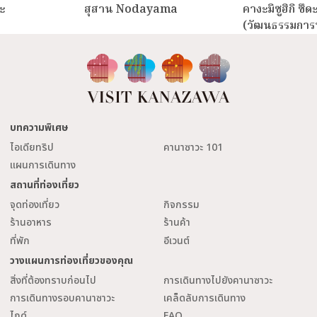
ะ
สุสาน Nodayama
คางะมิซูฮิกิ ซึด
(วัฒนธรรมการ
บทความพิเศษ
ไอเดียทริป
คานาซาวะ 101
แผนการเดินทาง
สถานที่ท่องเที่ยว
จุดท่องเที่ยว
กิจกรรม
ร้านอาหาร
ร้านค้า
ที่พัก
อีเวนต์
วางแผนการท่องเที่ยวของคุณ
สิ่งที่ต้องทราบก่อนไป
การเดินทางไปยังคานาซาวะ
การเดินทางรอบคานาซาวะ
เคล็ดลับการเดินทาง
ไกด์
FAQ