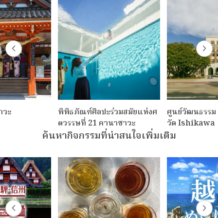
าวะ
พิพิธภัณฑ์ศิลปะร่วมสมัยแห่งศ
ศูนย์วัฒนธรรม
ตวรรษที่ 21 คานาซาวะ
วัด Ishikawa
ค้นหากิจกรรมที่น่าสนใจเพิ่มเติม