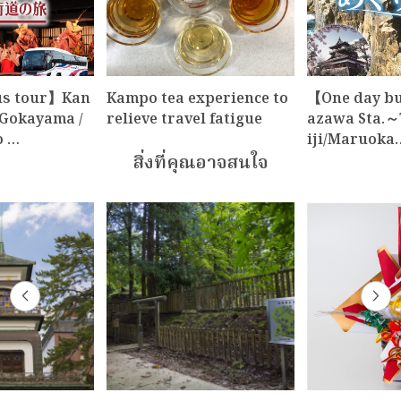
us tour】Kan
Kampo tea experience to
【One day b
Gokayama /
relieve travel fatigue
azawa Sta.～
o …
iji/Maruoka
สิ่งที่คุณอาจสนใจ