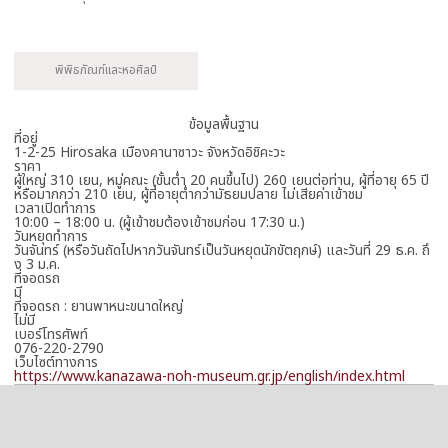
พิพิธภัณฑ์และหอศิลป์
ข้อมูลพื้นฐาน
ที่อยู่
1-2-25 Hirosaka เมืองคานาซาวะ จังหวัดอิชิคะวะ
ราคา
ผู้ใหญ่ 310 เยน, หมู่คณะ (ขั้นต่ำ 20 คนขึ้นไป) 260 เยนต่อท่าน, ผู้ที่อายุ 65 ปี
หรือมากกว่า 210 เยน, ผู้ที่อายุต่ำกว่ามัธยมปลาย ไม่เสียค่าเข้าชม
เวลาเปิดทำการ
10:00 – 18:00 น. (ผู้เข้าชมต้องเข้าชมก่อน 17:30 น.)
วันหยุดทำการ
วันจันทร์ (หรือวันถัดไปหากวันจันทร์เป็นวันหยุดนักขัตฤกษ์) และวันที่ 29 ธ.ค. ถึ
ง 3 ม.ค.
ที่จอดรถ
มี
ที่จอดรถ : ยานพาหนะขนาดใหญ่
ไม่มี
เบอร์โทรศัพท์
076-220-2790
เว็บไซต์ทางการ
https://www.kanazawa-noh-museum.gr.jp/english/index.html