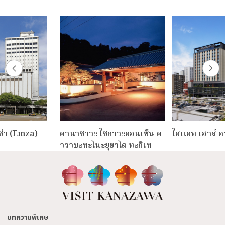
ซ่า (Emza)
คานาซาวะ ไซกาวะออนเซ็น ค
ไฮแอท เฮาส์ 
าวาบะทะโนะยุยาโด ทะกิเท
บทความพิเศษ