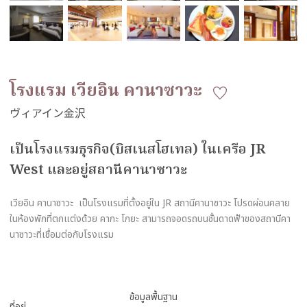
โรงแรม เวียอิน คานาซาวะ
เป็นโรงแรมธุรกิจ(บิสเนสโฮเทล) ในเครือ JR
West และอยู่สถานีคานาซาวะ
เวียอิน คานาซาวะ เป็นโรงแรมที่ตั้งอยู่ใน JR สถานีคานาซาวะ โปรดผ่อนคลาย
ในห้องพักที่ตกแต่งด้วย คากะ โกยะ สามารถจอดรถบนชั้นดาดฟ้าของสถานีคา
นาซาวะที่เชื่อมต่อกับโรงแรม
ข้อมูลพื้นฐาน
ที่อยู่