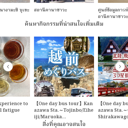
นางามะชิ บุเขะ
สถานีคานาซาวะ
ศูนย์ข้อมูลการท
ถานีคานาซาวะ
ค้นหากิจกรรมที่น่าสนใจเพิ่มเติม
xperience to
【One day bus tour】Kan
【One day b
l fatigue
azawa Sta.～Tojinbo/Eihe
azawa Sta.～
iji/Maruoka…
Shirakawag
สิ่งที่คุณอาจสนใจ