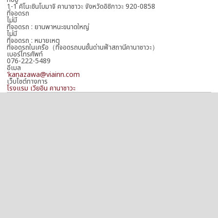
1-1 คิโนะชินโบมาจิ คานาซาวะ จังหวัดอิชิกาวะ 920-0858
ที่จอดรถ
ไม่มี
ที่จอดรถ : ยานพาหนะขนาดใหญ่
ไม่มี
ที่จอดรถ : หมายเหตุ
ที่จอดรถในเครือ（ที่จอดรถบนชั้นด่านฟ้าสถานีคานาซาวะ）
เบอร์โทรศัพท์
076-222-5489
อีเมล
'kanazawa@viainn.com
เว็บไซต์ทางการ
โรงแรม เวียอิน คานาซาวะ