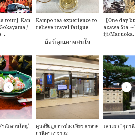
us tour】Kan
Kampo tea experience to
【One day b
Gokayama /
relieve travel fatigue
azawa Sta.～
o …
iji/Maruoka
สิ่งที่คุณอาจสนใจ
 สำนักงานใหญ่
ศูนย์ข้อมูลการท่องเที่ยว สาขาส
เตาเผา "คุทาน
ถานีคานาซาวะ