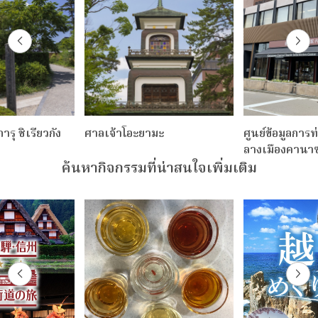
ารุ ชิเรียวกัง
ศาลเจ้าโอะยามะ
ศูนย์ข้อมูลการท
ลางเมืองคานา
ค้นหากิจกรรมที่น่าสนใจเพิ่มเติม