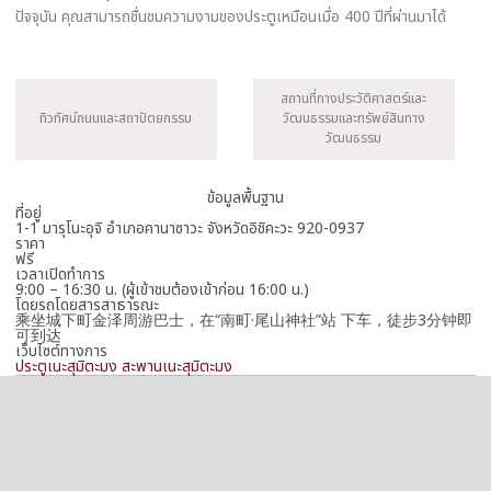
ปัจจุบัน คุณสามารถชื่นชมความงามของประตูเหมือนเมื่อ 400 ปีที่ผ่านมาได้
สถานที่ทางประวัติศาสตร์และ
ทิวทัศน์ถนนและสถาปัตยกรรม
วัฒนธรรมและทรัพย์สินทาง
วัฒนธรรม
ข้อมูลพื้นฐาน
ที่อยู่
1-1 มารุโนะอุจิ อำเภอคานาซาวะ จังหวัดอิชิคะวะ 920-0937
ราคา
ฟรี
เวลาเปิดทำการ
9:00 – 16:30 น. (ผู้เข้าชมต้องเข้าก่อน 16:00 น.)
โดยรถโดยสารสาธารณะ
乘坐城下町金泽周游巴士，在“南町·尾山神社”站 下车，徒步3分钟即
可到达
เว็บไซต์ทางการ
ประตูเนะสุมิตะมง สะพานเนะสุมิตะมง