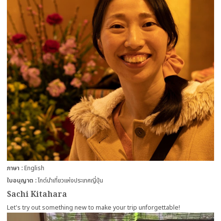
ภาษา
English
ใบอนุญาต
ไกด์นำเที่ยวแห่งประเทศญี่ปุ่น
Sachi Kitahara
Let's try out something new to make your trip unforgettable!
more