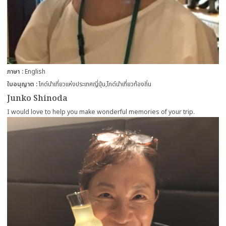
ภาษา
English
ใบอนุญาต
ไกด์นำเที่ยวแห่งประเทศญี่ปุ่น
ไกด์นำเที่ยวท้องถิ่น
Junko Shinoda
I would love to help you make wonderful memories of your trip.
more