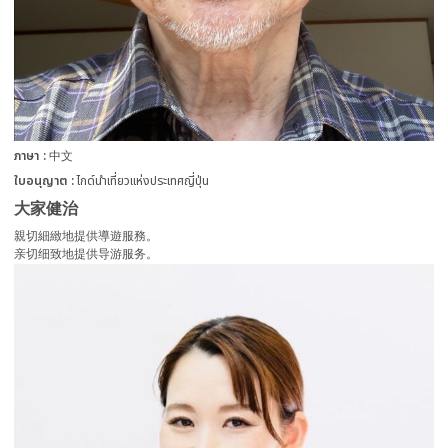
ภาษา
中文
ใบอนุญาต
ไกด์นำเที่ยวแห่งประเทศญี่ปุ่น
大家健治
親切細緻地提供導遊服務。
亲切细致地提供导游服务。
more