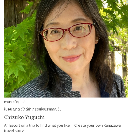
ภาษา
English
ใบอนุญาต
ไกด์นำเที่ยวแห่งประเทศญี่ปุ่น
Chizuko Yuguchi
An Escort on a trip to find what you like Create your own Kanazawa
travel story!