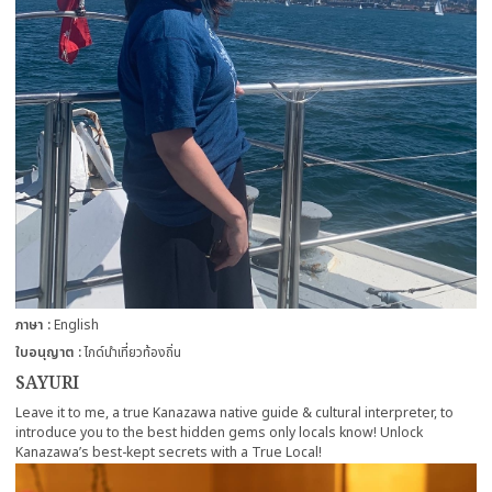
ภาษา
English
ใบอนุญาต
ไกด์นำเที่ยวท้องถิ่น
SAYURI
Leave it to me, a true Kanazawa native guide & cultural interpreter, to
introduce you to the best hidden gems only locals know! Unlock
Kanazawa’s best-kept secrets with a True Local!
more