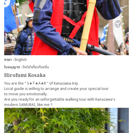
ภาษา
English
ใบอนุญาต
ไกด์นำเที่ยวท้องถิ่น
Hirofumi Kosaka
You are the " S★T★A★R " of Kanazawa-trip.
Local guide is willing to arrange and create your special tour
to move you emotionally.
Are you ready for an unforgettable walking tour with Kanazawa's
modern SAMURAI, like me？
more