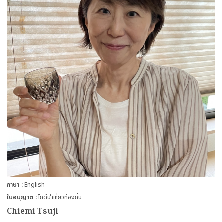
ภาษา
English
ใบอนุญาต
ไกด์นำเที่ยวท้องถิ่น
Chiemi Tsuji