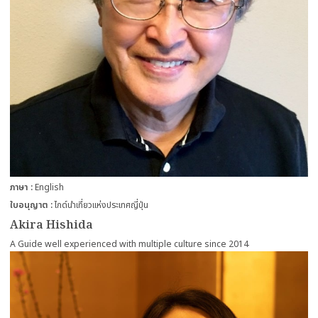
ภาษา
English
ใบอนุญาต
ไกด์นำเที่ยวแห่งประเทศญี่ปุ่น
Akira Hishida
A Guide well experienced with multiple culture since 2014
more