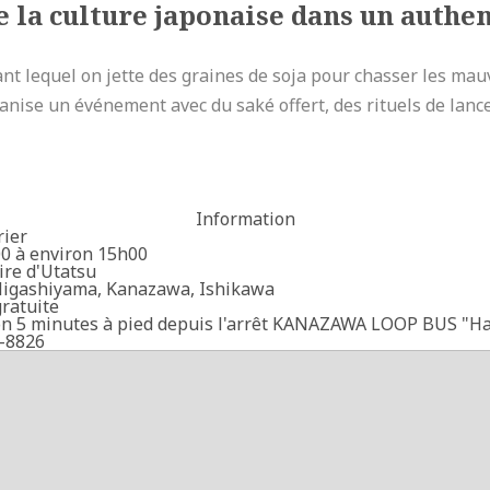
e la culture japonaise dans un authe
ant lequel on jette des graines de soja pour chasser les mauv
nise un événement avec du saké offert, des rituels de lance
Information
rier
0 à environ 15h00
ire d'Utatsu
Higashiyama, Kanazawa, Ishikawa
gratuite
on 5 minutes à pied depuis l'arrêt KANAZAWA LOOP BUS "H
-8826