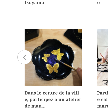
tsuyama
o
ie d
Dans le centre de la vill
Part
bie
e, participez à un atelier
e ca
de man…
mar