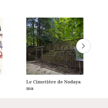
Le Cimetière de Nodaya
Feu
ma
Han