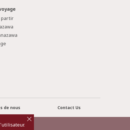
 voyage
 partir
nazawa
Kanazawa
age
s de nous
Contact Us
cl
o
s
utilisateur.
e