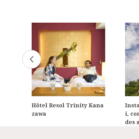
lles
Hôtel Resol Trinity Kana
Inst
a »
zawa
i, c
des 