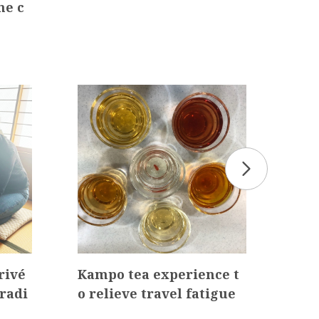
ne c
gas
rivé
Kampo tea experience t
【On
radi
o relieve travel fatigue
aza
iji