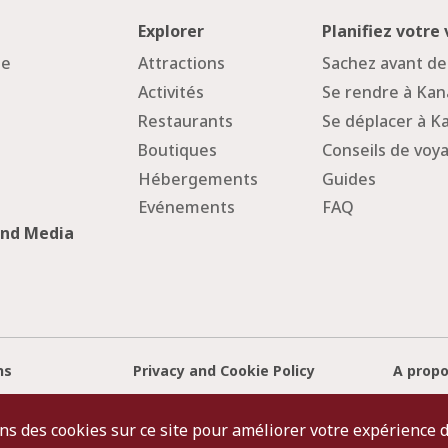
Explorer
Planifiez votre
ge
Attractions
Sachez avant de
Activités
Se rendre à Ka
Restaurants
Se déplacer à 
Boutiques
Conseils de voy
Hébergements
Guides
Evénements
FAQ
and Media
ns
Privacy and Cookie Policy
A propo
ns des cookies sur ce site pour améliorer votre expérience d'
©2022 Kanazawa City Tourism Association.