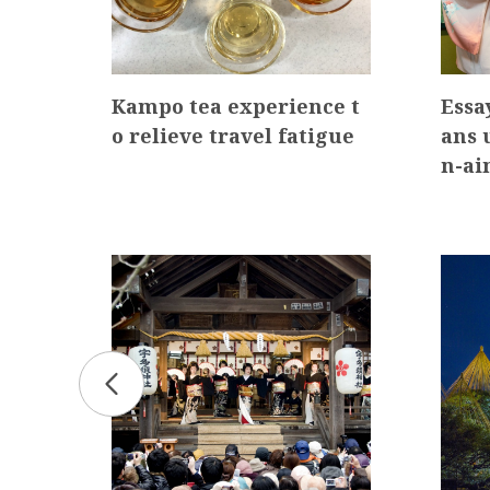
JOU
Kampo tea experience t
Essa
GO
o relieve travel fatigue
ans 
AL…
n-ai