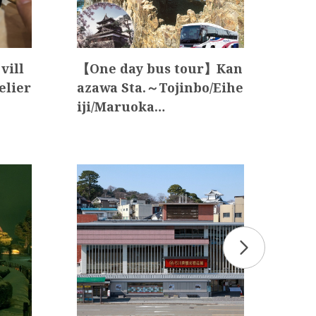
vill
【One day bus tour】Kan
【On
elier
azawa Sta.～Tojinbo/Eihe
aza
iji/Maruoka…
Shi