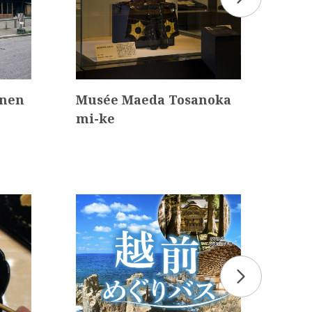
inen
Musée Maeda Tosanoka
La 
mi-ke
ga-
yuk