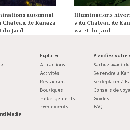
minations automnal
Illuminations hiver
u Château de Kanaza
s du Château de Ka
t du Jard…
wa et du Jard…
Explorer
Planifiez votre
ge
Attractions
Sachez avant de
Activités
Se rendre à Ka
Restaurants
Se déplacer à 
Boutiques
Conseils de voy
Hébergements
Guides
Evénements
FAQ
and Media