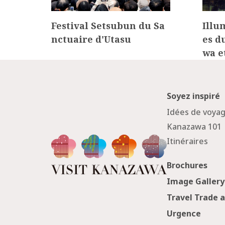
(Fes
Festival Setsubun du Sa
Illu
a)
nctuaire d'Utasu
es d
wa e
Soyez inspiré
Idées de voya
Kanazawa 101
Itinéraires
Brochures
Image Gallery
Travel Trade 
Urgence