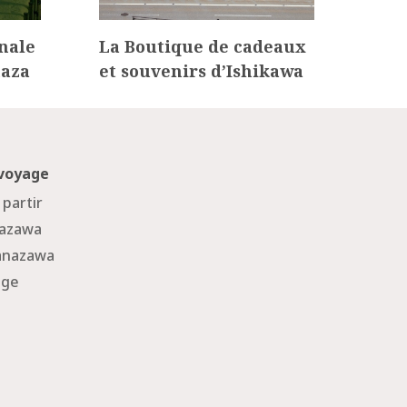
nale
La Boutique de cadeaux
Feu
naza
et souvenirs d’Ishikawa
Han
 voyage
 partir
nazawa
Kanazawa
age