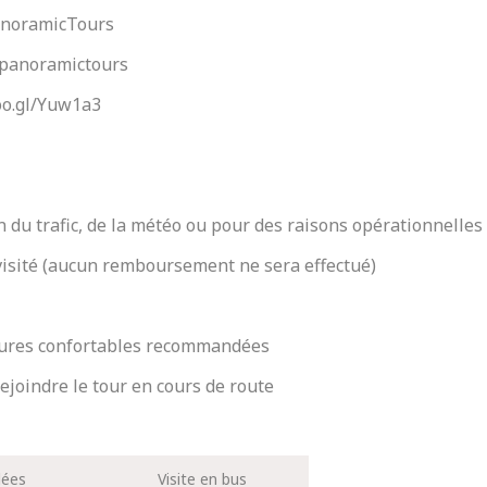
anoramicTours
npanoramictours
goo.gl/Yuw1a3
n du trafic, de la météo ou pour des raisons opérationnelles
 visité (aucun remboursement ne sera effectué)
sures confortables recommandées
rejoindre le tour en cours de route
dées
Visite en bus