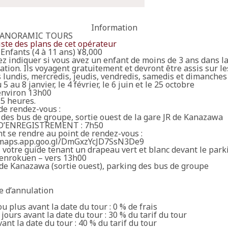
Information
PANORAMIC TOURS
liste des plans de cet opérateur
Enfants (4 à 11 ans) ¥8,000
ez indiquer si vous avez un enfant de moins de 3 ans dans l
ation. Ils voyagent gratuitement et devront être assis sur 
 lundis, mercredis, jeudis, vendredis, samedis et dimanches
 5 au 8 janvier, le 4 février, le 6 juin et le 25 octobre
environ 13h00
 5 heures.
de rendez-vous :
 des bus de groupe, sortie ouest de la gare JR de Kanazawa
D’ENREGISTREMENT : 7h50
 se rendre au point de rendez-vous :
/maps.app.goo.gl/DmGxzYcJD7SsN3De9
 votre guide tenant un drapeau vert et blanc devant le park
Kenrokuen – vers 13h00
 de Kanazawa (sortie ouest), parking des bus de groupe
e d’annulation
ou plus avant la date du tour : 0 % de frais
 jours avant la date du tour : 30 % du tarif du tour
vant la date du tour : 40 % du tarif du tour