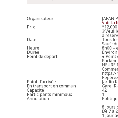
Organisateur
JAPAN 
Voir la 
Prix
¥12,000 
※Veuill
a réserv
Date
Tous les
Sauf : du
Heure
8h00 – 
Durée
Environ
Point de depart
● Point 
Parking
HEURE 
Comment
https:/
Repérez
Point d'arrivée
Jardin 
En transport en commun
Gare JR
Capacité
42
Participants minimaux
1
Annulation
Politiqu
8 jours 
De 7 à 2
1 jour a