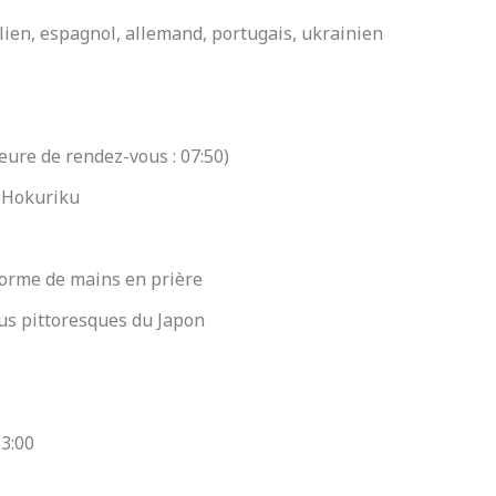
alien, espagnol, allemand, portugais, ukrainien
eure de rendez-vous : 07:50)
i-Hokuriku
Réserver maintenant
orme de mains en prière
＋81 03-6279-2988
lus pittoresques du Japon
Horaires d'ouverture de l'opérateur téléphonique
10h00–17h00
Faire une demande de réservation via internet
13:00
Lien vers un site externe
Tripadvisor