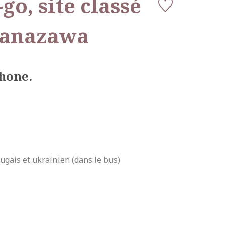
o, site classé
Kanazawa
hone.
tugais et ukrainien (dans le bus)