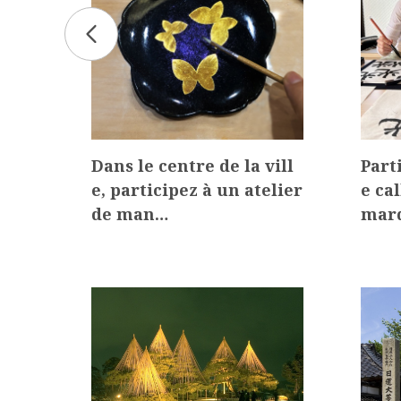
ie d
Dans le centre de la vill
Part
bie
e, participez à un atelier
e ca
de man…
mar