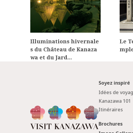
Illuminations hivernale
Le T
s du Château de Kanaza
mple
wa et du Jard…
Soyez inspiré
Idées de voya
Kanazawa 101
Itinéraires
Brochures