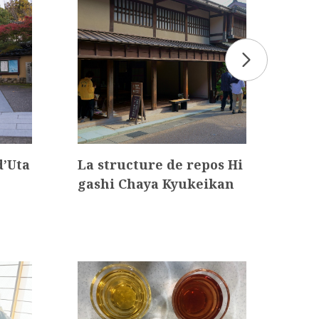
d’Uta
La structure de repos Hi
Mus
gashi Chaya Kyukeikan
e d