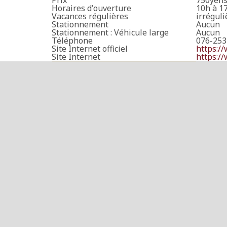
Prix
750yens,
Horaires d'ouverture
10h à 1
Vacances régulières
irréguli
Stationnement
Aucun
Stationnement : Véhicule large
Aucun
Téléphone
076-253
Site Internet officiel
https:/
Site Internet
https:/