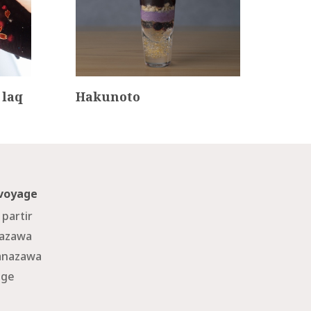
 laq
Hakunoto
 voyage
 partir
nazawa
Kanazawa
age