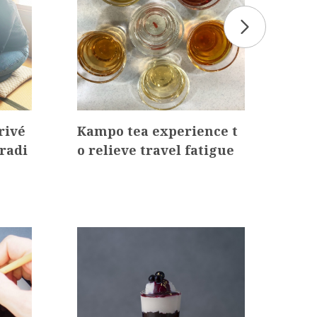
rivé
Kampo tea experience t
【On
radi
o relieve travel fatigue
aza
iji