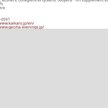
 écoliers, collégiens et lycéens: 500yens *Un supplément es
7h
ère
-0591
/www.kaikaro.jp/en/
/www.geisha-evenings.jp/