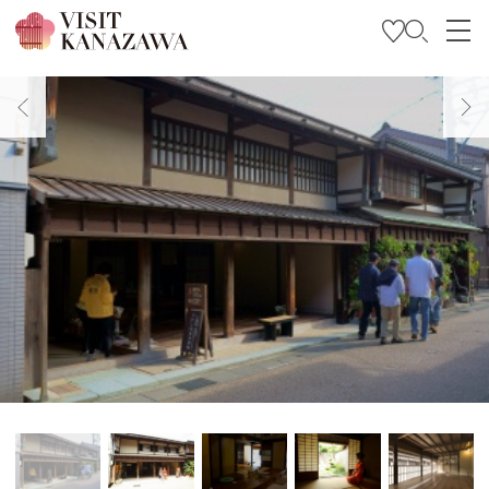
Soyez inspiré
Explorer
Planifiez votre voyage
Travel Trade and Media
Languages