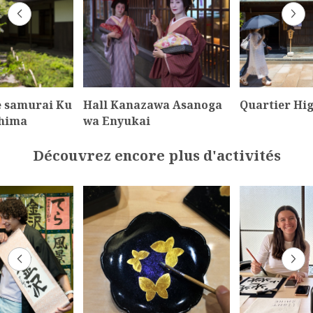
e samurai Ku
Hall Kanazawa Asanoga
Quartier Hi
shima
wa Enyukai
Découvrez encore plus d'activités