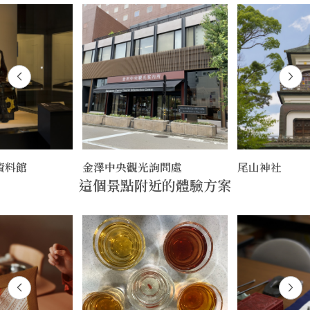
資料館
金澤中央觀光詢問處
尾山神社
這個景點附近的體驗方案