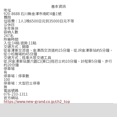
基本資訊
地址
920-8688 石川縣金澤市南町4番1號
費用
住宿費：1人1晚6500日元到35000日元不等
公休日
全年無休
容納人數
247名
所需時間
入住:14點 退房:11點
交通方式：開車
從金澤東交流道、金澤西交流道約15分鐘、從JR金澤車站約5分鐘，
從小松機場約45分鐘
交通方式：搭乘大眾交通工具
從JR金澤車站兼六園口(東口)搭巴士約10分鐘、計程車5分鐘、步行
約20分鐘
停車場
有
停車場：停車數
100
停車場：大型巴士停車
無
電話號碼
076-233-1311
官方網站
https://www.new-grand.co.jp/ch2_top