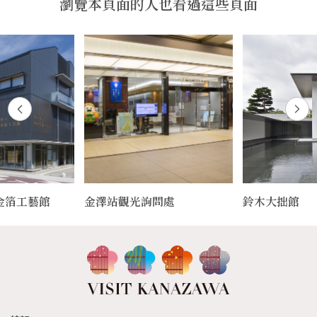
瀏覽本頁面的人也看過這些頁面
金箔工藝館
金澤站觀光詢問處
鈴木大拙館