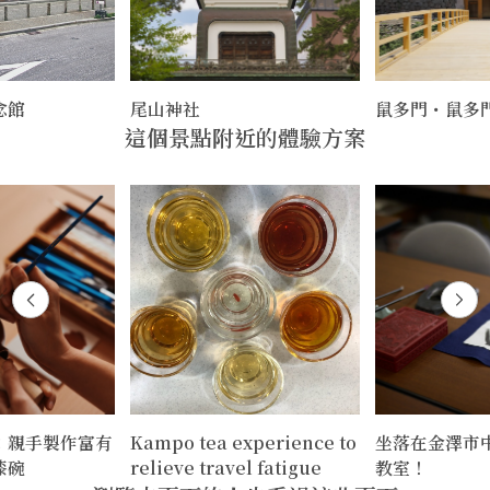
念館
尾山神社
鼠多門・鼠多
這個景點附近的體驗方案
：親手製作富有
Kampo tea experience to
坐落在金澤市
漆碗
relieve travel fatigue
教室！