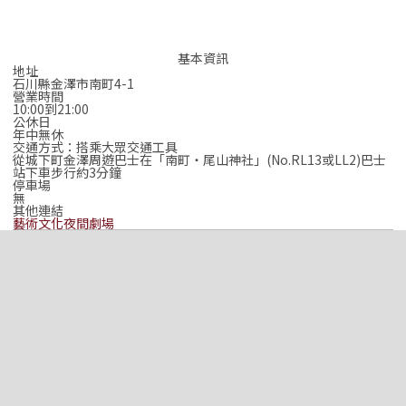
基本資訊
地址
石川縣金澤市南町4-1
營業時間
10:00到21:00
公休日
年中無休
交通方式：搭乘大眾交通工具
從城下町金澤周遊巴士在「南町‧尾山神社」(No.RL13或LL2)巴士
站下車步行約3分鐘
停車場
無
其他連結
藝術文化夜間劇場