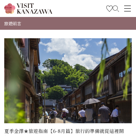
特輯
旅遊前言
觀光資訊
more
旅遊計畫
Travel Trade and Media
Languages
夏季金澤★旅遊指南【6-8月篇】旅行的準備就從這裡開