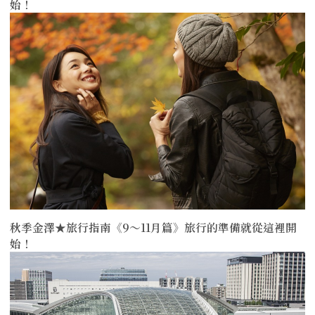
始！
more
秋季金澤★旅行指南《9〜11月篇》旅行的準備就從這裡開
始！
more