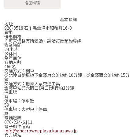
各國料理
基本資訊
地址
920-8518 石川縣金澤市昭和町16-3
費用
優惠價格
※每天價格有所變動，請洽訂房預約專線
營業時間
24小時
公休日
全年無休
容納人數
466名
交通方式：開車
從北陸自動車道下金澤東交流道約10分鐘，從金澤西交流道約15分
鐘
交通方式：搭乘大眾交通工具
金澤車站兼六園口(東口)步行約1分鐘
停車場
有
停車場：停車數
59
停車場：大型巴士停車
無
電話號碼
076-224-6111
電子郵件信箱
info@anacrowneplaza.kanazawa.jp
官方網站