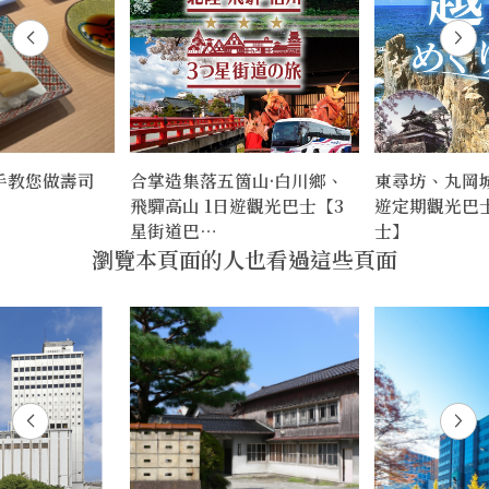
手教您做壽司
合掌造集落五箇山·白川鄉、
東尋坊、丸岡
飛驒高山 1日遊觀光巴士【3
遊定期觀光巴
星街道巴…
士】
瀏覽本頁面的人也看過這些頁面