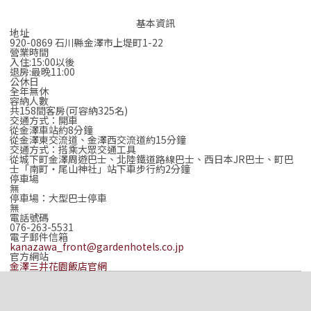
基本資訊
地址
920-0869 石川縣金澤市上堤町1-22
營業時間
入住:15:00以後
退房:最晚11:00
公休日
全年無休
容納人數
共158間客房(可容納325名)
交通方式：開車
從金澤車站約8分鐘
從金澤東交流道、金澤西交流道約15分鐘
交通方式：搭乘大眾交通工具
從城下町金澤周遊巴士、北陸鐵道路線巴士、西日本JR巴士、町巴
士「南町‧尾山神社」站下車步行約2分鐘
停車場
無
停車場：大型巴士停車
無
電話號碼
076-263-5531
電子郵件信箱
kanazawa_front@gardenhotels.co.jp
官方網站
金澤三井花園飯店官網