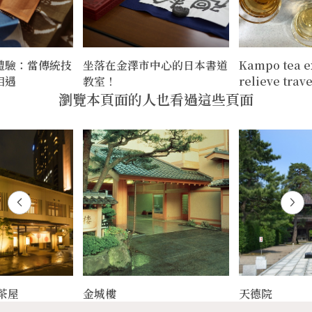
體驗：當傳統技
坐落在金澤市中心的日本書道
Kampo tea e
相遇
教室！
relieve trave
瀏覽本頁面的人也看過這些頁面
茶屋
金城樓
天德院