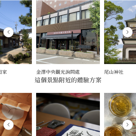
田家
金澤中央觀光詢問處
尾山神社
這個景點附近的體驗方案