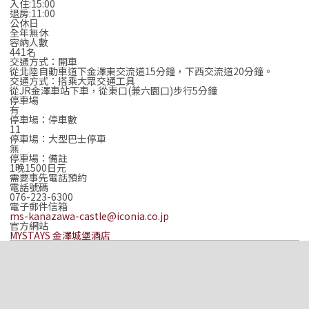
入住:15:00
退房:11:00
公休日
全年無休
容納人數
441名
交通方式：開車
從北陸自動車道下金澤東交流道15分鐘，下西交流道20分鐘。
交通方式：搭乘大眾交通工具
從JR金澤車站下車，從東口(兼六園口)步行5分鐘
停車場
有
停車場：停車數
11
停車場：大型巴士停車
無
停車場：備註
1晚1500日元
需要事先電話預約
電話號碼
076-223-6300
電子郵件信箱
ms-kanazawa-castle@iconia.co.jp
官方網站
MYSTAYS 金澤城堡酒店