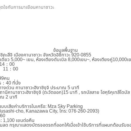
สุดใจกับการมาเยือนคานาซาวะ
ข้อมูลพื้นฐาน
ชิคะสึจิ เมืองคานาซาวะ จังหวัดอิชิกาวะ 920-0855
งเดี่ยว 5,000~ เยน, ห้องเตียงดับเบิล 8,000เยน~, ห้องเตียงคู่10,000เ
 14：00
าท์ 11：00
199คน
：40 ที่นั่ง
ทางด่วน คานาซาวะฮิงาชิงุจิ ประมาณ 5 นาที
ถานีคานาซาวะฮิงาชิงุจิ (ตะวัตออก)15 นาที , รถบัสสาย โฮคุริคุเทสึโด
ณ 2 นาที
แบบเสียค่าบริการในเครือ: Mza Sky Parking
usashi-cho, Kanazawa City, โทร: 076-260-2093)
660
: 1,100 เยนต่อคืน
ส่วนลด กรุณาแสดงบัตรจอดรถที่ออกให้เมื่อเข้าใช้บริการที่แผนกต้อนรับ