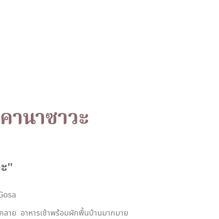
รา
้ คานาซาวะ
ย
ก
าร
โป
ร
ด
วะ"
 Gosa
นคลาย อาหารเช้าพร้อมผักพื้นบ้านมากมาย