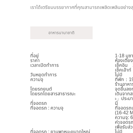
เราได้เตรียมบรรยากาศที่คุณสามารถเพลิดเพลินอย่าง
อาหารนานาชาติ
ที่อยู่
1-18 มูซา
ราคา
ห้องเตีย
เวลาเปิดทำการ
เช็คอิน
เช็คเอ้
วันหยุดทำการ
ไม่มี
ความจุ
ที่พัก：
ร้านอาหาร
โดยรถยนต์
จุดขึ้นลง
โดยรถโดยสารสาธารณะ
เดินจากส
ะ」ประมา
ที่จอดรถ
มี
ที่จอดรถ : ความจุ
ที่จอดรถ
(16-42 M
ความจุ: 
ค่าจอดรถ
เพื่อรับ
ที่จอดรถ : ยานพาหนะขนาดใหญ่
ไม่มี