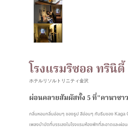
โรงแรมริซอล ทรินิตี
ผ่อนคลายสัมผัสทั้ง 5 ที่"คานาซา
กลิ่นหอมกลิ่นอ่อนๆ ของธูป สีอ่อนๆ กับธีมของ Kaga
เพลงบําบัดที่บรรเลงในโรงแรมห้องพักที่สะอาดและผ่อ