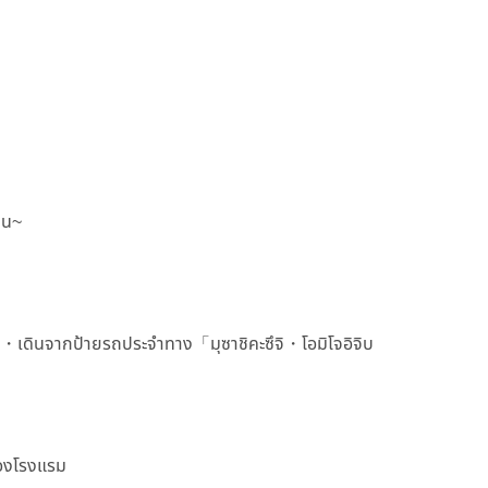
ยน~
บัส ・เดินจากป้ายรถประจำทาง「มุซาชิคะซึจิ・โอมิโจอิจิบ
ของโรงแรม