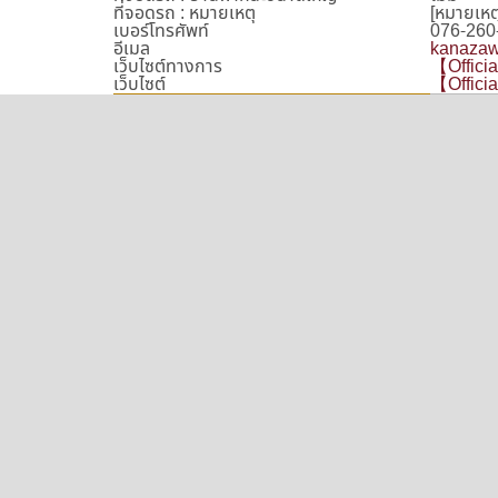
ที่จอดรถ : หมายเหตุ
[หมายเหต
เบอร์โทรศัพท์
076-260
อีเมล
kanazaw
เว็บไซต์ทางการ
【Officia
เว็บไซต์
【Officia