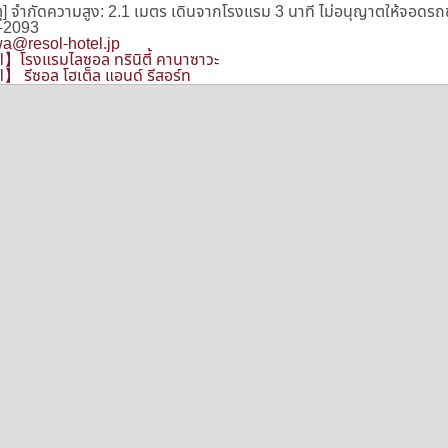
ุ] จำกัดความสูง: 2.1 เมตร เดินจากโรงแรม 3 นาที ไม่อนุญาตให้จอดรถ
-2093
a@resol-hotel.jp
l】โรงแรมไลซอล ทรินิตี้ คานาซาวะ
l】 รีซอล โฮเต็ล แอนด์ รีสอร์ท