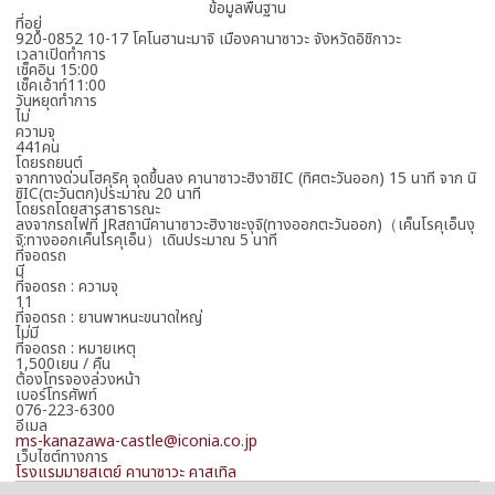
ข้อมูลพื้นฐาน
ที่อยู่
920-0852 10-17 โคโนฮานะมาจิ เมืองคานาซาวะ จังหวัดอิชิกาวะ
เวลาเปิดทำการ
เช็คอิน 15:00
เช็คเอ้าท์11:00
วันหยุดทำการ
ไม่
ความจุ
441คน
โดยรถยนต์
จากทางด่วนโฮคุริคุ จุดขึ้นลง คานาซาวะฮิงาชิIC (ทิศตะวันออก) 15 นาที จาก นิ
ชิIC(ตะวันตก)ประมาณ 20 นาที
โดยรถโดยสารสาธารณะ
ลงจากรถไฟที่ JRสถานีคานาซาวะฮิงาชะงุจิ(ทางออกตะวันออก)（เค็นโรคุเอ็นงุ
จิ:ทางออกเค็นโรคุเอ็น）เดินประมาณ 5 นาที
ที่จอดรถ
มี
ที่จอดรถ : ความจุ
11
ที่จอดรถ : ยานพาหนะขนาดใหญ่
ไม่มี
ที่จอดรถ : หมายเหตุ
1,500เยน / คืน
ต้องโทรจองล่วงหน้า
เบอร์โทรศัพท์
076-223-6300
อีเมล
ms-kanazawa-castle@iconia.co.jp
เว็บไซต์ทางการ
โรงแรมมายสเตย์ คานาซาวะ คาสเทิล