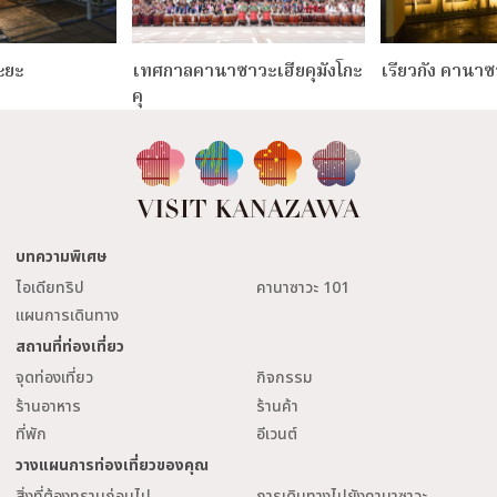
ะยะ
เทศกาลคานาซาวะเฮียคุมังโกะ
เรียวกัง คานา
คุ
บทความพิเศษ
ไอเดียทริป
คานาซาวะ 101
แผนการเดินทาง
สถานที่ท่องเที่ยว
จุดท่องเที่ยว
กิจกรรม
ร้านอาหาร
ร้านค้า
ที่พัก
อีเวนต์
วางแผนการท่องเที่ยวของคุณ
สิ่งที่ต้องทราบก่อนไป
การเดินทางไปยังคานาซาวะ