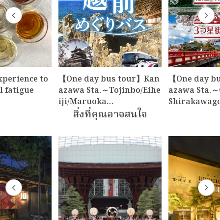
xperience to
【One day bus tour】Kan
【One day b
l fatigue
azawa Sta.～Tojinbo/Eihe
azawa Sta.～
iji/Maruoka…
Shirakawag
สิ่งที่คุณอาจสนใจ