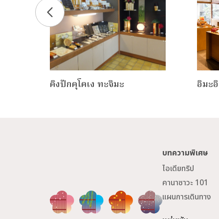
าสาท
คิงปักคุโคเง ทะจิมะ
อิมะอ
ุเอ็
บทความพิเศษ
ไอเดียทริป
คานาซาวะ 101
แผนการเดินทาง