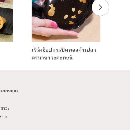
เวิร์คช็อปการปิดทองคำเปลว
เตาเ
คานาซาวะคะทะนิ
ยวของคุณ
าซาวะ
ซาวะ