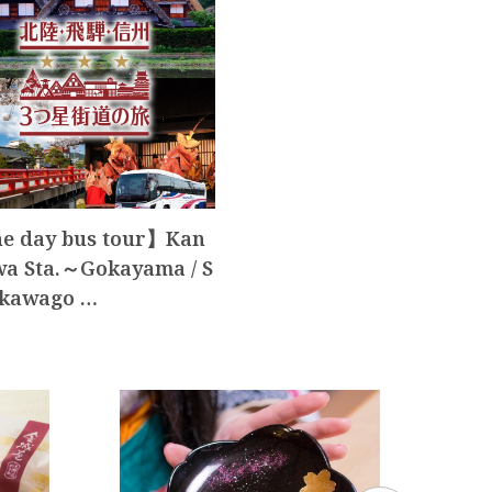
e day bus tour】Kan
a Sta.～Gokayama / S
akawago …