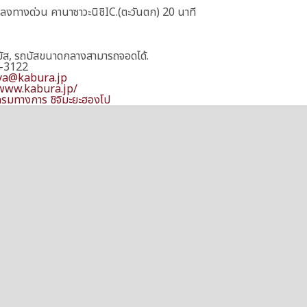
นลงทางด่วน คานาซาวะนิชิIC.(ตะวันตก) 20 นาที
ัส, รถบัสขนาดกลางสามารถจอดได้.
-3122
ya@kabura.jp
/www.kabura.jp/
รมทางการ ชิจิมะยะฮองโป