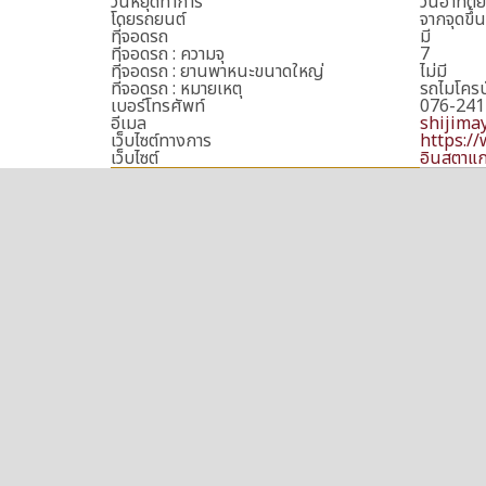
วันหยุดทำการ
วันอาทิตย์
โดยรถยนต์
จากจุดขึ้
ที่จอดรถ
มี
ที่จอดรถ : ความจุ
7
ที่จอดรถ : ยานพาหนะขนาดใหญ่
ไม่มี
ที่จอดรถ : หมายเหตุ
รถไมโครบ
เบอร์โทรศัพท์
076-241
อีเมล
shijima
เว็บไซต์ทางการ
https:/
เว็บไซต์
อินสตาแก