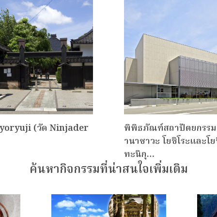
yoryuji (วัด Ninjader
พิพิธภัณฑ์สถาปัตยกรรม
านาซาวะ โยชิโระและโย
ทะนิกุ…
ค้นหากิจกรรมที่น่าสนใจเพิ่มเติม