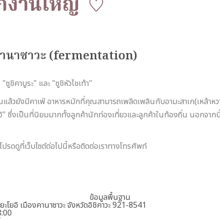
ักงานใหญ่
คานาซาวะ (fermentation)
ซูชิคาบูระ" และ "ซูชิหัวไชเท้า"
านแล้วยังมีคาเฟ่ อาหารหมักที่คุณสามารถเพลิดเพลินกับอามะสาเก(เหล้าหวา
ซึ่งเป็นที่นิยมมากทั้งลูกค้านักท่องเที่ยวและลูกค้าในท้องถิ่น นอกจากนี
 โปรดดูที่เว็บไซต์ต่อไปนี้หรือติดต่อเราทางโทรศัพท์
ข้อมูลพื้นฐาน
ะโยอิ เมืองคานาซาวะ จังหวัดอิชิคาวะ 921-8541
:00