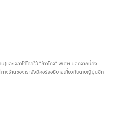
น)และเจลาโต้โดยใช้ "ข้าวโคจิ" พิเศษ นอกจากนี้ยัง
้ทางร้านของเรายังมีคอร์สอธิบายเกี่ยวกับดาบญี่ปุ่นอีก