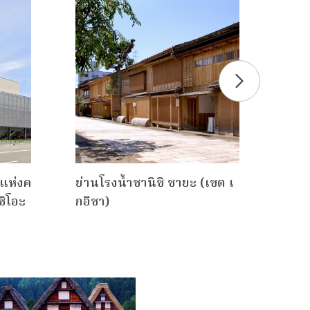
แห่งค
ย่านโรงน้ำชานิชิ ชายะ (เขต เ
พิพิ
ชิโอะ
กอิชา)
เอะ