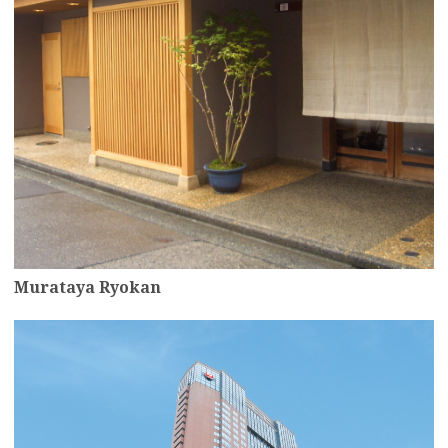
Murataya Ryokan
more