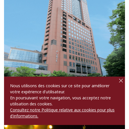
cl
o
s
Nous utilisons des cookies sur ce site pour améliorer
e
Hôtel Nikko Kanazawa
votre expérience d'utilisateur.
En poursuivant votre navigation, vous acceptez notre
Haut de 30 étages, cet hôtel de luxe est le plus haut de toute la région.
utilisation des cookies.
more
Consultez notre Politique relative aux cookies pour plus
d'informations.