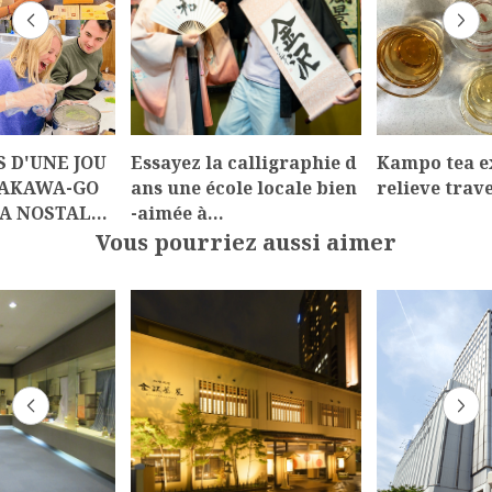
S D'UNE JOU
Essayez la calligraphie d
Kampo tea e
RAKAWA-GO
ans une école locale bien
relieve trave
A NOSTAL…
-aimée à…
Vous pourriez aussi aimer