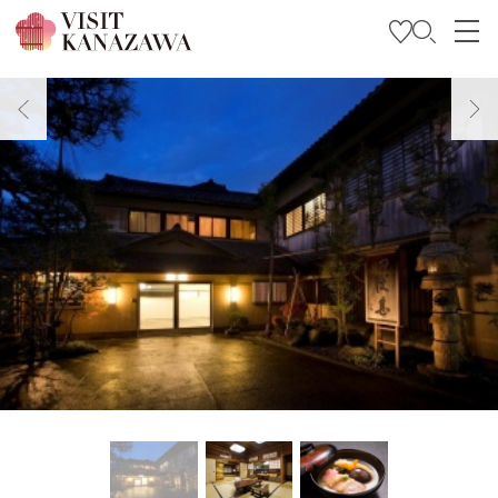
Soyez inspiré
Explorer
Planifiez votre voyage
Travel Trade and Media
Languages