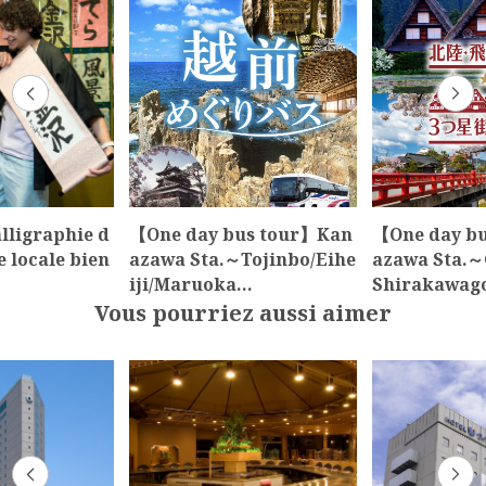
alligraphie d
【One day bus tour】Kan
【One day b
e locale bien
azawa Sta.～Tojinbo/Eihe
azawa Sta.～
iji/Maruoka…
Shirakawag
Vous pourriez aussi aimer