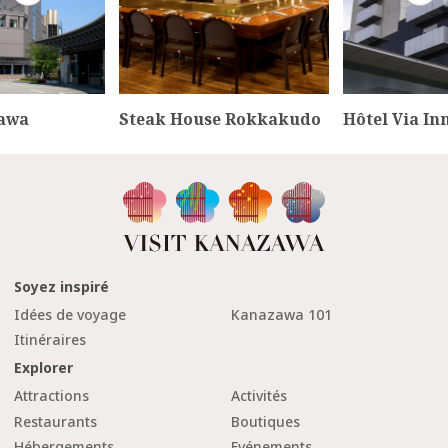
zawa
Steak House Rokkakudo
Hôtel Via I
Soyez inspiré
Idées de voyage
Kanazawa 101
Itinéraires
Explorer
Attractions
Activités
Restaurants
Boutiques
Hébergements
Evénements