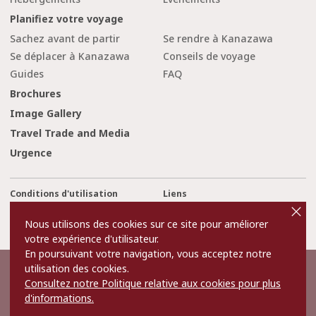
Planifiez votre voyage
Sachez avant de partir
Se rendre à Kanazawa
Se déplacer à Kanazawa
Conseils de voyage
Guides
FAQ
Brochures
Image Gallery
Travel Trade and Media
Urgence
Conditions d'utilisation
Liens
cl
o
Privacy and Cookie Policy
A propos de nous
s
Nous utilisons des cookies sur ce site pour améliorer
e
Contact Us
votre expérience d'utilisateur.
En poursuivant votre navigation, vous acceptez notre
utilisation des cookies.
©2022 Kanazawa City Tourism Association.
Consultez notre Politique relative aux cookies pour plus
The copyright for the Website contents is held by the Association.
It is forbidden to replicate or reprint the contents of the Website
d'informations.
without permission.