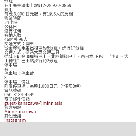
地址
石川縣金澤市上堤町2-28 920-0869
費用
每晚 6,000 日元起。有1到6人的房間
營業時間
24小時
公休日
沒有任何
容納人數
46間房 96人
交通方式：開車
從金澤站乘坐出租車約8分鐘，步行17分鐘
交通方式：搭乘大眾交通工具
從城下町金澤周遊巴士、北陸鐵道巴士、西日本JR巴士“南町・大
山神社”巴士站步行約2分鐘
停車場
有
停車場：停車數
8
停車場：備註
附屬停車場：每晚1,000日元（*僅限8輛）
電話號碼
050-3184-4549
電子郵件信箱
guest-kanazawa@minn.asia
官方網站
Minn kanazawa
其他連結
Instagram