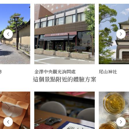
跡
金澤中央觀光詢問處
尾山神社
這個景點附近的體驗方案