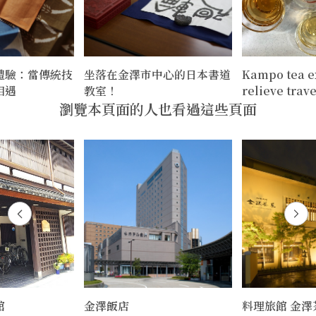
體驗：當傳統技
坐落在金澤市中心的日本書道
Kampo tea e
相遇
教室！
relieve trave
瀏覽本頁面的人也看過這些頁面
館
金澤飯店
料理旅館 金澤