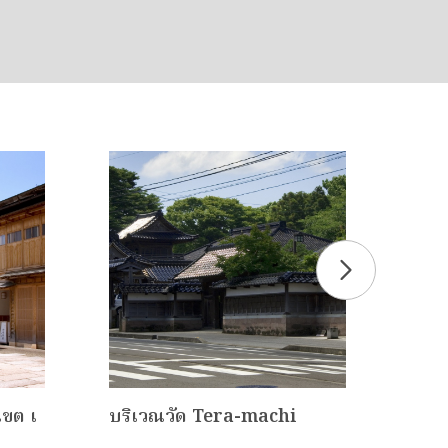
เขต เ
บริเวณวัด Tera-machi
พิพิ
เอะ