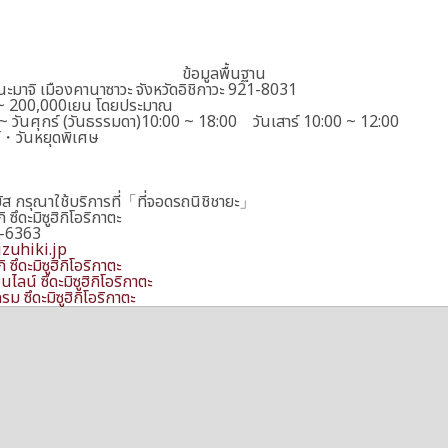
ข้อมูลพื้นฐาน
ะมาจิ เมืองคานาซาวะ จังหวัดอิชิกาวะ 921-8031
~ 200,000เยน โดยประมาณ
 ~ วันศุกร์ (วันธรรมดา)10:00 ~ 18:00 วันเสาร์ 10:00 ~ 12:00
ย์・วันหยุดพิเศษ
ัส กรุณาใช้บริการที่「ที่จอดรถนิชิชายะ」
ิ ซึดะมิซูฮิกิโอริกาตะ
-6363
zuhiki.jp
ิ ซึดะมิซูฮิกิโอริกาตะ
นไลน์ ซึดะมิซูฮิกิโอริกาตะ
ม ซึดะมิซูฮิกิโอริกาตะ