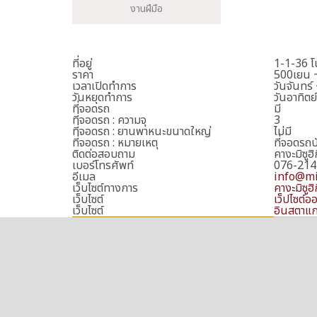
งานฝีมือ
ที่อยู่
1-1-36 โน
ราคา
500เยน 
เวลาเปิดทำการ
วันจันทร์
วันหยุดทำการ
วันอาทิต
ที่จอดรถ
มี
ที่จอดรถ : ความจุ
3
ที่จอดรถ : ยานพาหนะขนาดใหญ่
ไม่มี
ที่จอดรถ : หมายเหตุ
ที่จอดรถบ
ติดต่อสอบถาม
คางะมิซูฮิก
เบอร์โทรศัพท์
076-214
อีเมล
info@mi
เว็บไซต์ทางการ
คางะมิซูฮิก
เว็บไซต์
เว็ปไซต์ออ
เว็บไซต์
อินสตาแกร