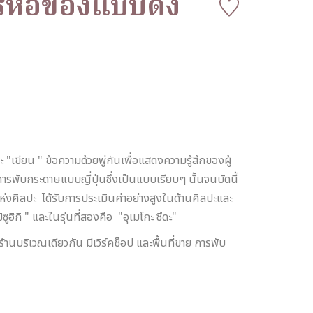
ารห่อของแบบดั่ง
ละ "เขียน " ข้อความด้วยพู่กันเพื่อแสดงความรู้สึกของผู้
มาการพับกระดาษแบบญี่ปุ่นซึ่งเป็นแบบเรียบๆ นั้นจนบัดนี้
ห่งศิลปะ ได้รับการประเมินค่าอย่างสูงในด้านศิลปะและ
ฮิกิ " และในรุ่นที่สองคือ "อุเมโกะ ซึดะ"
้านบริเวณเดียวกัน มีเวิร์คช็อป และพื้นที่ขาย การพับ