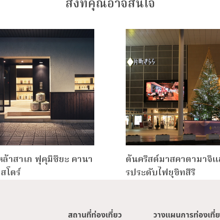
สิ่งที่คุณอาจสนใจ
หล้าสาเก ฟุคุมิซึยะ คานา
ต้นคริสต์มาสคาตามาจิ
สโตร์
รประดับไฟยุขิทสึริ
สถานที่ท่องเที่ยว
วางแผนการท่องเที่