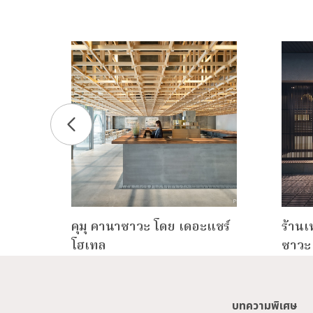
วะ・
คุมุ คานาซาวะ โดย เดอะแชร์
ร้านเ
โฮเทล
ซาวะ 
บทความพิเศษ