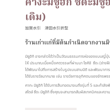
คางะมิซูฮิกิ ซึดะมิ
เดิม)
ร้านเก่าแก่ที่มีต้นกำเนิดจากงานมิซ
มิซูฮิกิ อาจกล่าวได้ว่าเป็นวัฒนธรรมการห่อของแบบญี่ปุ่นด
ให้ ประมาณเมื่อหนึ่งศตวรรษที่ผ่านมา โซคิจิ ซึดะ (ช่างฝ
ได้พัฒนาไปถึงการสร้างในรูปแบบสามมิติ และพัฒนาการมัด
ได้รับรางวัลมากมาย เช่น รางวัลการอุทิศตนของจักรพรรดิ 
คากะ มิซูฮิกิ ได้รับการสืบทอดมาจนถึงรุ่นที่ 5 และกำลัง
สไตล์ ซึดะ มิซูฮิกิ ซึ่งคุณจะสามารถสัมผัสเทคนิคและความงา