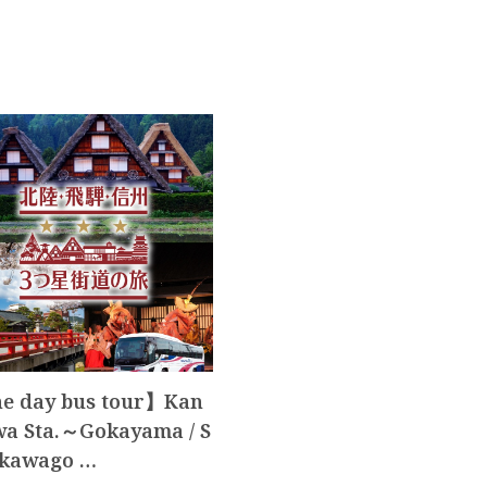
e day bus tour】Kan
a Sta.～Gokayama / S
akawago …