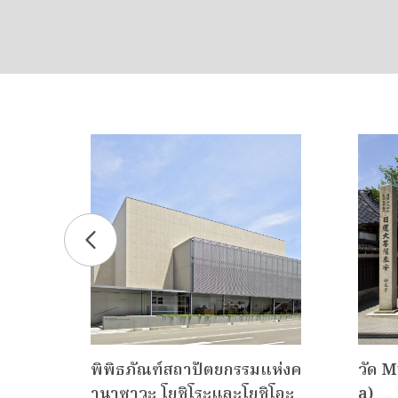
akad
พิพิธภัณฑ์สถาปัตยกรรมแห่งค
วัด M
านาซาวะ โยชิโระและโยชิโอะ
a)