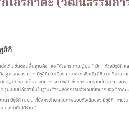
ซูฮิกิโอริกาตะ (วัฒนธรรมก
ูฮิกิ
ั้งเดิม ขั้นตอนพื้นฐานคือ" ห่อ "ด้วยกระดาษญี่ปุ่น " มัด " ด้วยมิซูฮิกิ แ
ีมือรุ่นแรกของ คากะ มิซูฮิกิ) ในเมือง คานาซาวะ จังหวัด อิชิกาวะ ที่ผ่าน
มิซูฮิกิ กลายเป็นประติมากรรม มิซูฮิกิ ซึ่งถูกหลอมรวมเข้าสู่อาณาจักรแ
รูปแบบนี้ก่อตั้งขึ้นในฐานะ "งานหัตถกรรมดั้งเดิมที่หายากของ "คากะ มิซู
พัฒนา มิซูฮิกิ ในขณะที่ยังคงรักษาคุณภาพแบบดั่งเดิมของ มิซูฮิกิ. ภายในร
มเหล่านี้ได้ที่ร้าน "