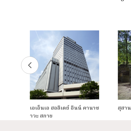
ะ
เอเอ็นเอ ฮอลิเดย์ อินน์ คานาซ
สุสา
าวะ สกาย