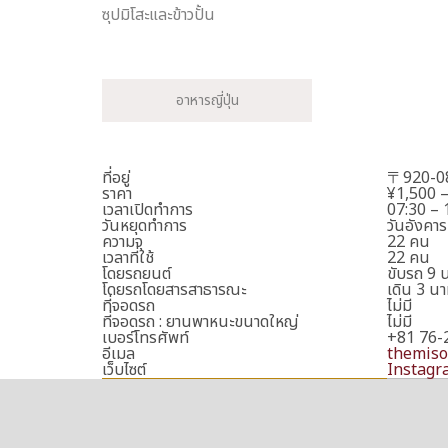
ซุปมิโสะและข้าวปั้น
อาหารญี่ปุ่น
ที่อยู่
〒920-083
ราคา
¥1,500 
เวลาเปิดทำการ
07:30 – 
วันหยุดทำการ
วันอังคาร
ความจุ
22 คน
เวลาที่ใช้
22 คน
โดยรถยนต์
ขับรถ 9 
โดยรถโดยสารสาธารณะ
เดิน 3 น
ที่จอดรถ
ไม่มี
ที่จอดรถ : ยานพาหนะขนาดใหญ่
ไม่มี
เบอร์โทรศัพท์
+81 76-
อีเมล
themis
เว็บไซต์
Instagr