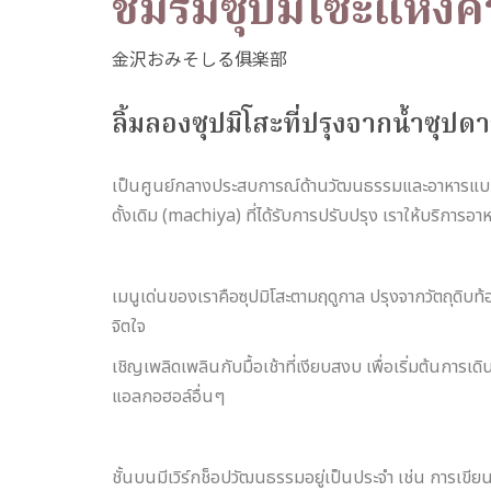
ชมรมซุปมิโซะแห่ง
ลิ้มลองซุปมิโสะที่ปรุงจากน้ำซุ
เป็นศูนย์กลางประสบการณ์ด้านวัฒนธรรมและอาหารแบบ
ดั้งเดิม (machiya) ที่ได้รับการปรับปรุง เราให้บริการอาห
เมนูเด่นของเราคือซุปมิโสะตามฤดูกาล ปรุงจากวัตถุดิบท้อ
จิตใจ
เชิญเพลิดเพลินกับมื้อเช้าที่เงียบสงบ เพื่อเริ่มต้นกา
แอลกอฮอล์อื่นๆ
ชั้นบนมีเวิร์กช็อปวัฒนธรรมอยู่เป็นประจำ เช่น การเขีย