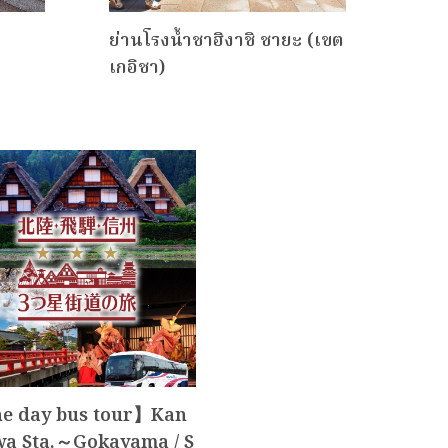
ย่านโรงน้ำชาฮิงาชิ ชายะ (เขต
พิพิ
เกอิชา)
wa 
e day bus tour】Kan
a Sta.～Gokayama / S