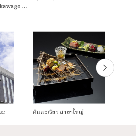
akawago …
วะ
คินฉะเรียว สาขาใหญ่
ไฮแอ