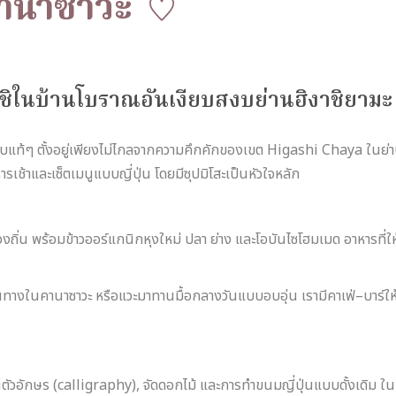
คานาซาวะ
ปดาชิในบ้านโบราณอันเงียบสงบย่านฮิงาชิยาม
แท้ๆ ตั้งอยู่เพียงไม่ไกลจากความคึกคักของเขต Higashi Chaya ในย
ารเช้าและเซ็ตเมนูแบบญี่ปุ่น โดยมีซุปมิโสะเป็นหัวใจหลัก
งถิ่น พร้อมข้าวออร์แกนิกหุงใหม่ ปลา ย่าง และโอบันไซโฮมเมด อาหารที่ให้ค
รเดินทางในคานาซาวะ หรือแวะมาทานมื้อกลางวันแบบอบอุ่น เรามีคาเฟ่–บาร์ใ
นตัวอักษร (calligraphy), จัดดอกไม้ และการทำขนมญี่ปุ่นแบบดั้งเดิม ในขณ