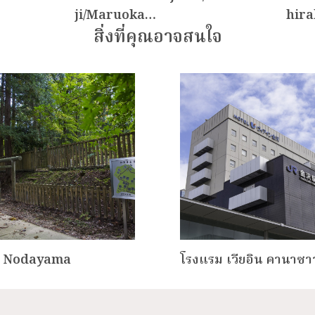
ji/Maruoka…
hir
สิ่งที่คุณอาจสนใจ
น Nodayama
โรงแรม เวียอิน คานาซา