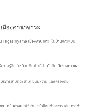
ะ เมืองคานาซาวะ
่าน Higashiyama เมืองคานาซาวะ ในบ้านแถวแบบ
วามรู้สึก “เหมือนกินข้าวที่บ้าน” เติมเต็มร่างกายและ
ห้บริการชามัทฉะ สาเก ขนมหวาน และเครื่องดื่ม
ะที่ชั้นล่างเปิดให้ร่วมเวิร์กช็อปทำอาหาร เช่น การทำ