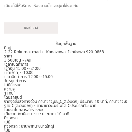
เดียวก็มีให้บริการ ห้องอาบน้ำและสุขาใช้รวมกัน
เกสต์เฮาส์
ข้อมูลพื้นฐาน
ที่อยู่
2-22 Rokumai-machi, Kanazawa, Ishikawa 920-0868
ราคา
3,500เยน～/คน
เวลาเปิดทำการ
เช็คอิน 15:00～21:00
เช็คเอ้าท์ ～10:00
เวลาปิดทำการ 12:00～15:00
วันหยุดทำการ
ไม่มีกำหนด
ความจุ
11คน
โดยรถยนต์
จากจุดขึ้นลงทางด่วน คานาซาวะนิชิIC(ตะวันตก) ประมาณ 10 นาที, คานาซาวะฮิ
งาชิIC(ตะวันออก)・คานาซาวะโมริโมโตICประมาณ15 นาที
โดยรถโดยสารสาธารณะ
เดินจากสถานีคานาซาวะ ประมาณ 10 นาที
ที่จอดรถ
ไม่มี
ที่จอดรถ : ยานพาหนะขนาดใหญ่
ไม่มี