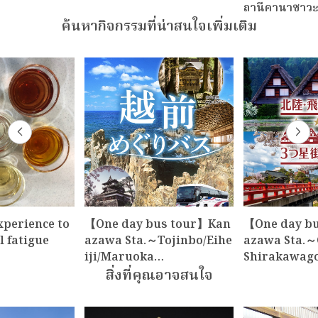
ถานีคานาซาวะ
ค้นหากิจกรรมที่น่าสนใจเพิ่มเติม
xperience to
【One day bus tour】Kan
【One day b
l fatigue
azawa Sta.～Tojinbo/Eihe
azawa Sta.～
iji/Maruoka…
Shirakawag
สิ่งที่คุณอาจสนใจ