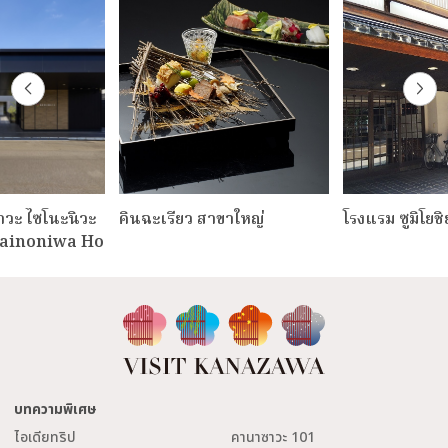
วะ ไซโนะนิวะ
คินฉะเรียว สาขาใหญ่
โรงแรม ซูมิโยชิ
ainoniwa Ho
บทความพิเศษ
ไอเดียทริป
คานาซาวะ 101