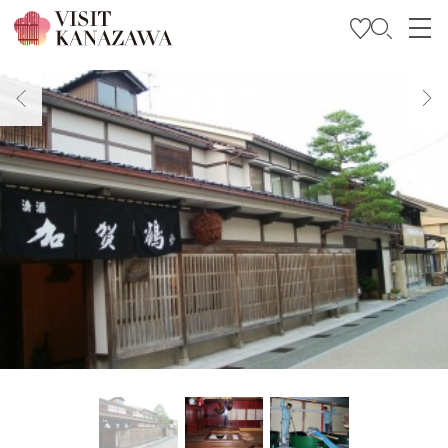
Soyez inspiré
Explorer
Planifiez votre voyage
Travel Trade and Media
Languages