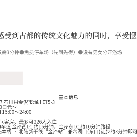
感受到古都的传统文化魅力的同时，享受惬
只需3分钟●免费停车场（先到先得）●设有男女分开浴场
基本信息
847 石川县金沢市堀川町5-3
00日元～
15:00～24:00
3间客房、最多可226人入住
车道 金泽西I.C.约15分钟，金泽东I.C.约10分钟路程
陆本线 · 北陆新干线“金泽站”兼六园口(东口)徒步约3分钟即