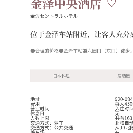
金泽中央酒店
位于金泽车站附近，让客人充分
●合理的价格●金泽车站兼六园口（东口）徒步
日本料理
居酒屋
地址
920-0
费用
每人45
营业时间
入住时间 
休息日
无
人数上限
共有16
交通方式：驾车
北陆自动
交通方式：公共交通
从JR北
停车场
有