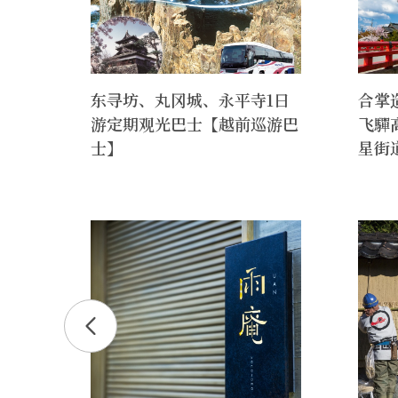
统技
东寻坊、丸冈城、永平寺1日
合掌
游定期观光巴士【越前巡游巴
飞驒
士】
星街