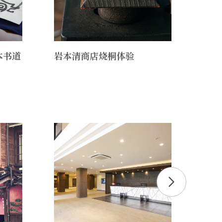
本书道
岩本清商店烧桐体验
在金
可数
作室