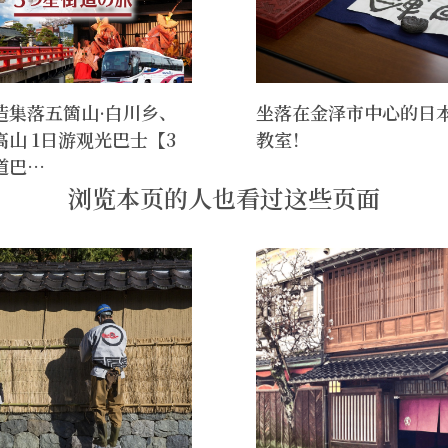
造集落五箇山·白川乡、
坐落在金泽市中心的日
高山 1日游观光巴士【3
教室！
道巴…
浏览本页的人也看过这些页面