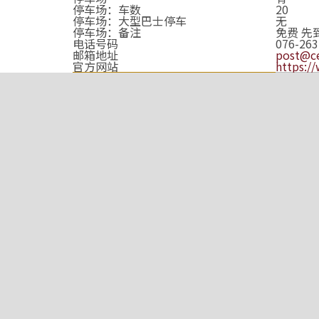
停车场：车数
20
停车场：大型巴士停车
无
停车场：备注
免费 先
电话号码
076-263
邮箱地址
post@ce
官方网站
https:/