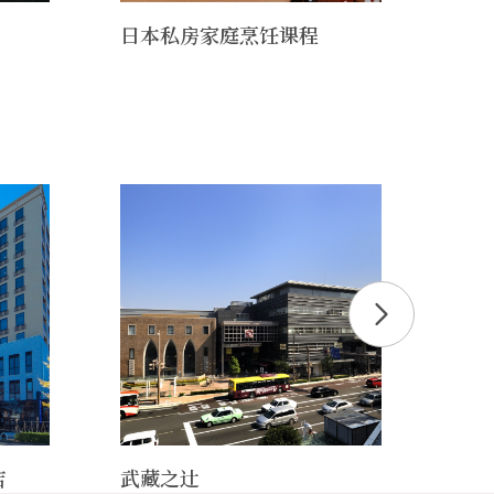
日本私房家庭烹饪课程
手拭
作带
拭巾
店
武藏之辻
金泽