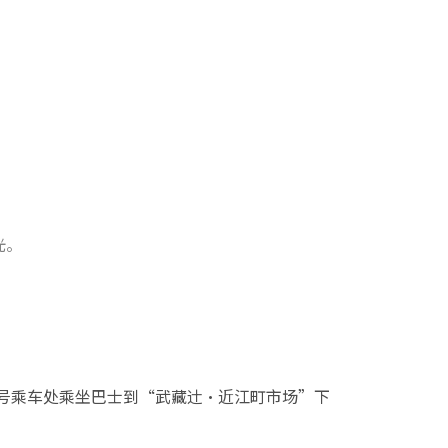
光。
0)号乘车处乘坐巴士到“武藏辻·近江町市场”下