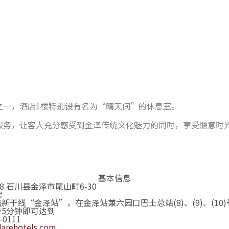
。
之一，酒店1楼特别设有名为“晴天间”的休息室。
服务，让客人充分感受到金泽传统文化魅力的同时，享受惬意时
基本信息
918 石川县金泽市尾山町6-30
房
新干线“金泽站”，在金泽站兼六园口巴士总站(8)、(9)、(1
步5分钟即可达到
-0111
arehotels.com