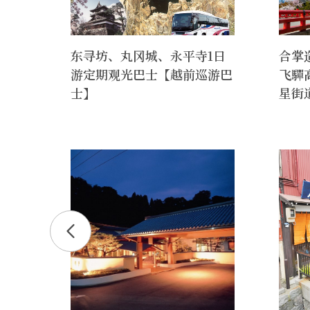
作传
东寻坊、丸冈城、永平寺1日
合掌
游定期观光巴士【越前巡游巴
飞驒
士】
星街