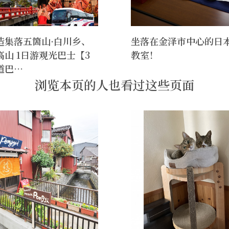
造集落五箇山·白川乡、
坐落在金泽市中心的日
高山 1日游观光巴士【3
教室！
道巴…
浏览本页的人也看过这些页面