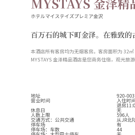
MYSTAYS 金泽
百万石的城下町金泽。在雅致的
本酒店所有客房均为无烟客房。客房面积为 32㎡
MYSTAYS 金泽精品酒店是您商务住宿，观光旅
地址
920-0
营业时间
入住时间1
退房11:
休息日
无
人数上限
596人
交通方式：公共交通
从JR北
停车场
有
停车场：车数
44
停车场：大型巴士停车
无