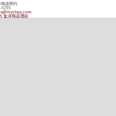
前电话预约
-5255
wa@mystays.com
YS 金泽精品酒店