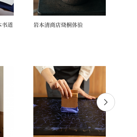
本书道
岩本清商店烧桐体验
在金
可数
作室