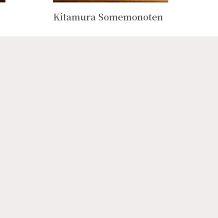
Kitamura Somemonoten
MY