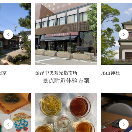
田家
金泽中央观光指南所
尾山神社
景点附近体验方案