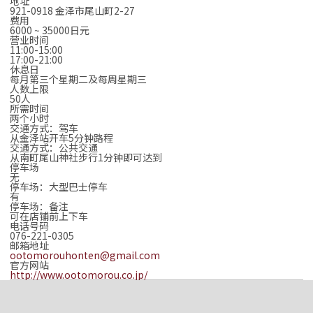
地址
921-0918 金泽市尾山町2-27
费用
6000 ~ 35000日元
营业时间
11:00-15:00
17:00-21:00
休息日
每月第三个星期二及每周星期三
人数上限
50人
所需时间
两个小时
交通方式：驾车
从金泽站开车5分钟路程
交通方式：公共交通
从南町尾山神社步行1分钟即可达到
停车场
无
停车场：大型巴士停车
有
停车场：备注
可在店铺前上下车
电话号码
076-221-0305
邮箱地址
ootomorouhonten@gmail.com
官方网站
http://www.ootomorou.co.jp/