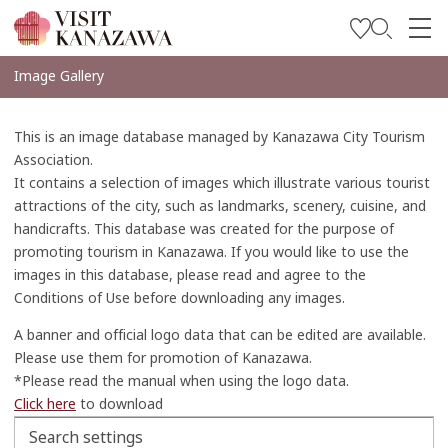
บทความพิเศษ
Image Gallery
สถานที่ท่องเที่ยว
This is an image database managed by Kanazawa City Tourism
วางแผนการท่องเที่ยวของคุณ
Association.
It contains a selection of images which illustrate various tourist
Travel Trade and Media
attractions of the city, such as landmarks, scenery, cuisine, and
handicrafts. This database was created for the purpose of
Languages
promoting tourism in Kanazawa. If you would like to use the
images in this database, please read and agree to the
Conditions of Use before downloading any images.
A banner and official logo data that can be edited are available.
Please use them for promotion of Kanazawa.
*Please read the manual when using the logo data.
Click here
to download
Search settings