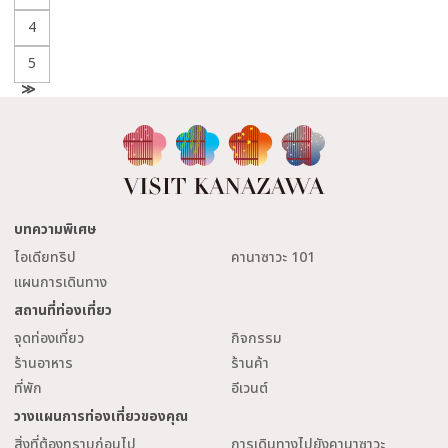
4
5
N
e
x
t
บทความพิเศษ
ไอเดียทริป
คานาซาวะ 101
แผนการเดินทาง
สถานที่ท่องเที่ยว
จุดท่องเที่ยว
กิจกรรม
ร้านอาหาร
ร้านค้า
ที่พัก
อีเวนต์
วางแผนการท่องเที่ยวของคุณ
สิ่งที่ต้องทราบก่อนไป
การเดินทางไปยังคานาซาวะ