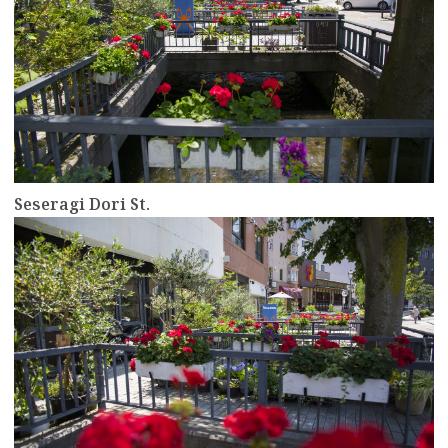
Seseragi Dori St.
more