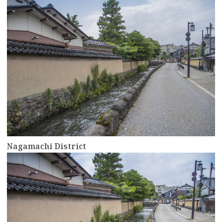
more
Nagamachi District
more