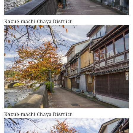
Kazue-machi Chaya District
more
Kazue-machi Chaya District
more