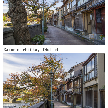
Kazue-machi Chaya District
more