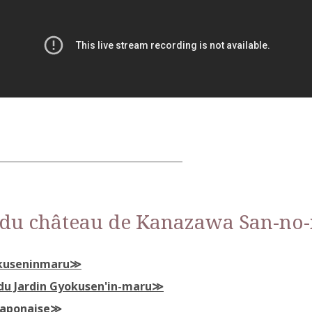
 du château de Kanazawa San-no
kuseninmaru
du Jardin Gyokusen'in-maru
 japonaise