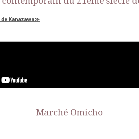
t contemporain du 21ème siècle 
e de Kanazawa
Marché Omicho