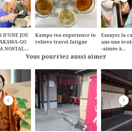
S D'UNE JOU
Kampo tea experience to
Essayez la c
RAKAWA-GO
relieve travel fatigue
ans une écol
A NOSTAL…
-aimée à…
Vous pourriez aussi aimer