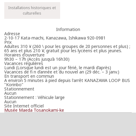
Installations historiques et
culturelles
Information
Adresse
2-10-17 Kata-machi, Kanazawa, Ishikawa 920-0981
Prix
Adultes 310 ¥ (260 \ pour les groupes de 20 personnes et plus) ;
65 ans et plus 210 ¥; gratuit pour les lycéens et plus jeunes.
Horaires d'ouverture
9h30 – 17h (Accès jusqu’à 16h30)
Vacances régulières
Lundi (Lorsque lundi est un jour férié, le mardi d’après)
Vacances de fi n d’année et du nouvel an (29 déc. – 3 janv.)
En transport en commun
A environ 5 minutes à pied depuis l'arrêt KANAZAWA LOOP BUS
"Korinbo"
Stationnement
Aucun
Stationnement : Véhicule large
Aucun
Site Internet officiel
Musée Maeda Tosanokami-ke