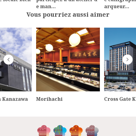
e man…
arqueur…
Vous pourriez aussi aimer
nn Kanazawa
Morihachi
Cross Gate 