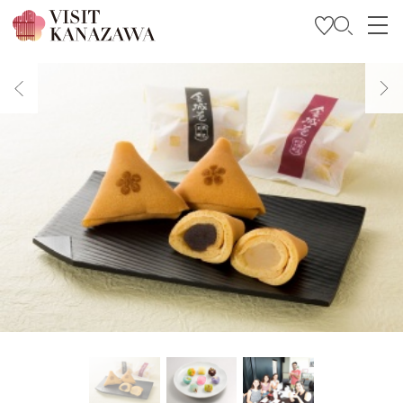
Soyez inspiré
Explorer
Planifiez votre voyage
Travel Trade and Media
Languages