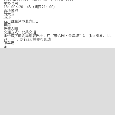
举办时间
18：00～20：45（闭园21：00）
会场名称
兼六园
地址
石川县金泽市兼六町1
费用
免费入园
交通方式：公共交通
乘坐城下町金泽周游巴士，在“兼六园·金泽城”站（No.RL6 、 LL
9）下车，步行3分钟即可到达
停车场
无