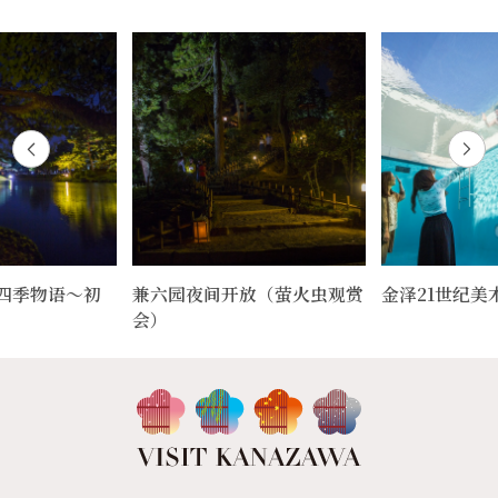
园四季物语～初
兼六园夜间开放（萤火虫观赏
金泽21世纪美
会）