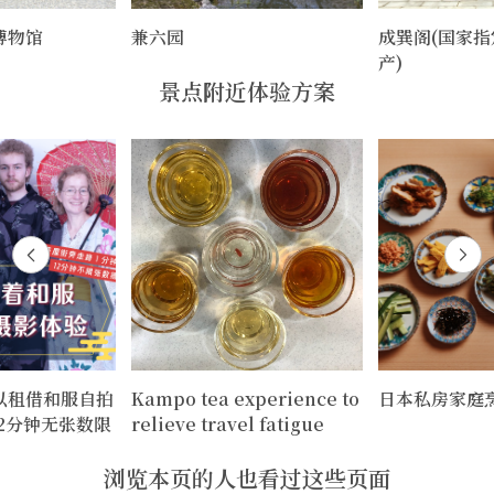
博物馆
兼六园
成巽阁(国家
产)
景点附近体验方案
以租借和服自拍
Kampo tea experience to
日本私房家庭
12分钟无张数限
relieve travel fatigue
浏览本页的人也看过这些页面