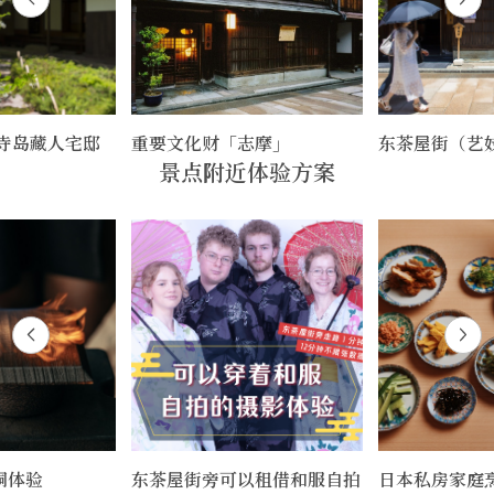
 寺岛藏人宅邸
重要文化财「志摩」
东茶屋街（艺
景点附近体验方案
桐体验
东茶屋街旁可以租借和服自拍
日本私房家庭