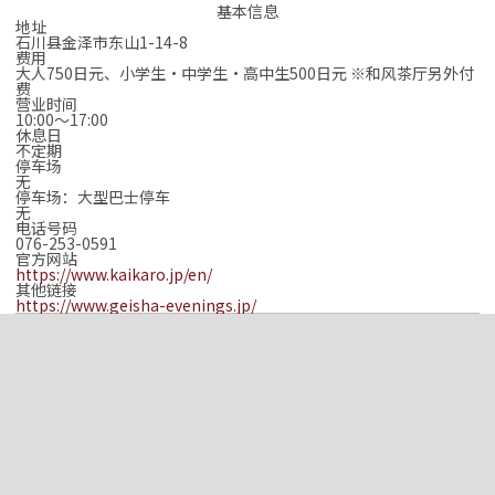
基本信息
地址
石川县金泽市东山1-14-8
费用
大人750日元、小学生‧中学生‧高中生500日元 ※和风茶厅另外付
费
营业时间
10:00～17:00
休息日
不定期
停车场
无
停车场：大型巴士停车
无
电话号码
076-253-0591
官方网站
https://www.kaikaro.jp/en/
其他链接
https://www.geisha-evenings.jp/