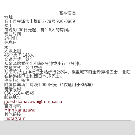
基本信息
地址
石川县金泽市上堤町2-28号 920-0869
费用
每晚6,000日元起；有1-6人的房间。
营业时间
24小时
休息日
无
人数上限
46个房间 146人
交通方式：驾车
从金泽站乘坐出租车8分钟或步行17分钟。
交通方式：公共交通
从南町/大山神社巴士站步行2分钟，乘坐城下町金泽穿梭巴士、北陆
铁路路线巴士和西日本JR巴士。
停车场：备注
附属停车场：每晚1,000日元（*仅适用于8辆车）
电话号码
050-3184-4549
邮箱地址
guest-kanazawa@minn.asia
官方网站
Minn kanazawa
其他链接
Instagram