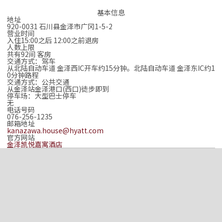
基本信息
地址
920-0031 石川县金泽市广冈1-5-2
营业时间
入住15:00之后 12:00之前退房
人数上限
共有92间 客房
交通方式：驾车
从北陆自动车道 金泽西IC开车约15分钟。北陆自动车道 金泽东IC约1
0分钟路程
交通方式：公共交通
从金泽站金泽港口(西口)徒步即到
停车场：大型巴士停车
无
电话号码
076-256-1235
邮箱地址
kanazawa.house@hyatt.com
官方网站
金泽凯悦嘉寓酒店