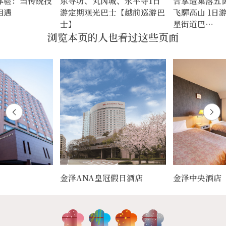
体验：当传统技
东寻坊、丸冈城、永平寺1日
合掌造集落五
相遇
游定期观光巴士【越前巡游巴
飞驒高山 1日
士】
星街道巴…
浏览本页的人也看过这些页面
金泽ANA皇冠假日酒店
金泽中央酒店