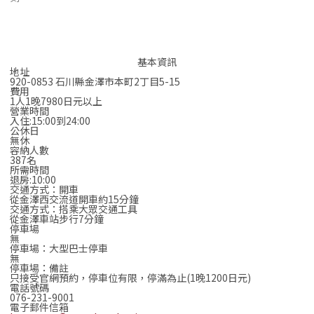
基本資訊
地址
920-0853 石川縣金澤市本町2丁目5-15
費用
1人1晚7980日元以上
營業時間
入住:15:00到24:00
公休日
無休
容納人數
387名
所需時間
退房:10:00
交通方式：開車
從金澤西交流道開車約15分鐘
交通方式：搭乘大眾交通工具
從金澤車站步行7分鐘
停車場
無
停車場：大型巴士停車
無
停車場：備註
只接受官網預約，停車位有限，停滿為止(1晚1200日元)
電話號碼
076-231-9001
電子郵件信箱