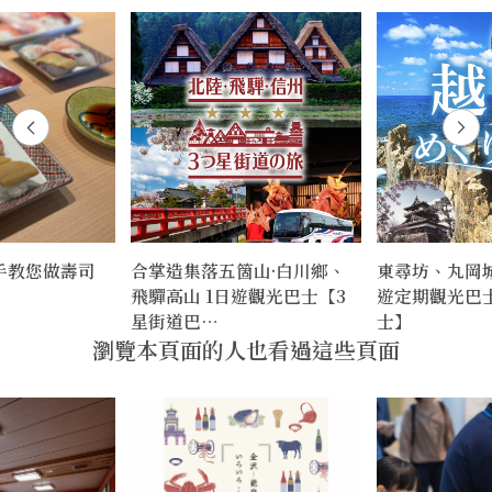
手教您做壽司
合掌造集落五箇山·白川鄉、
東尋坊、丸岡
飛驒高山 1日遊觀光巴士【3
遊定期觀光巴
星街道巴…
士】
瀏覽本頁面的人也看過這些頁面