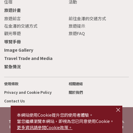
住宿
活動
旅遊計畫
旅遊前言
前往金澤的交通方式
在金澤的交通方式
旅遊提示
觀光導遊
旅遊FAQ
導覽手冊
Image Gallery
Travel Trade and Media
緊急情況
使用條款
相關連結
Privacy and Cookie Policy
關於我們
Contact Us
cl
o
s
本網站使用Cookie提升您的使用者體驗。
e
©2022 Kanazawa City Tourism Association.
當您繼續瀏覽本網站，即視為您已同意使用Cookie。
The copyright for the Website contents is held by the Association.
It is forbidden to replicate or reprint the contents of the Website
更多資訊請參閱Cookie政策。
without permission.