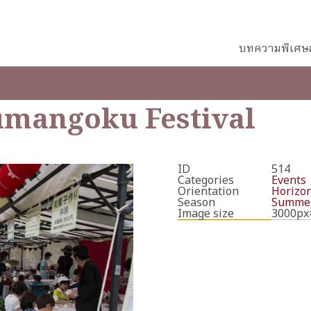
บทความพิเศษ
mangoku Festival
ID
514
Categories
Events
Orientation
Horizon
Season
Summe
Image size
3000px