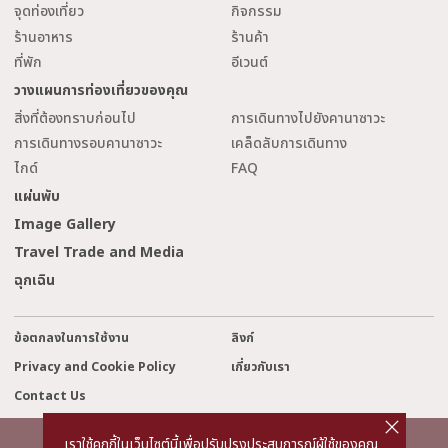
จุดท่องเที่ยว
กิจกรรม
ร้านอาหาร
ร้านค้า
ที่พัก
อีเวนต์
วางแผนการท่องเที่ยวของคุณ
สิ่งที่ต้องทราบก่อนไป
การเดินทางไปยังคานาซาวะ
การเดินทางรอบคานาซาวะ
เคล็ดลับการเดินทาง
ไกด์
FAQ
แผ่นพับ
Image Gallery
Travel Trade and Media
ฉุกเฉิน
ข้อตกลงในการใช้งาน
ลิงก์
Privacy and Cookie Policy
เกี่ยวกับเรา
Contact Us
cl
o
s
เราใช้คุกกี้ในเว็บไซต์นี้เพื่อปรับปรุงประสบการณ์ผู้ใช้ของคุณ
e
©2022 Kanazawa City Tourism Association.