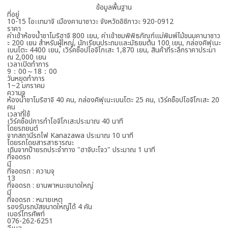
ข้อมูลพื้นฐาน
ที่อยู่
10-15 โอะเทมาจิ เมืองคานาซาวะ จังหวัดอิชิกาวะ 920-0912
ราคา
ค่าเข้าห้องน้ำชาโมริฮาจิ 800 เยน, ค่าเข้าชมพิพิธภัณฑ์แม่พิมพ์ไม้ขนมคานาซาว
ะ 200 เยน สําหรับผู้ใหญ่, นักเรียนประถมและมัธยมต้น 100 เยน, กล่องคิฟุเนะ
เบนโตะ 4400 เยน, เวิร์คช็อปโอจิโกเสะ 1,870 เยน, สินค้าที่ระลึกราคาประมา
ณ 2,000 เยน
เวลาเปิดทำการ
9：00～18：00
วันหยุดทำการ
1~2 มกราคม
ความจุ
ห้องน้ำชาโมริฮาจิ 40 คน, กล่องคิฟุเนะเบนโตะ 25 คน, เวิร์คช็อปโอจิโกเสะ 20
คน
เวลาที่ใช้
เวิร์คช็อปการทำโอจิโกเสะประมาณ 40 นาที
โดยรถยนต์
จากสถานีรถไฟ Kanazawa ประมาณ 10 นาที
โดยรถโดยสารสาธารณะ
เดินจากป้ายรถประจำทาง "ฮาจิบะโจว" ประมาณ 1 นาที
ที่จอดรถ
มี
ที่จอดรถ : ความจุ
13
ที่จอดรถ : ยานพาหนะขนาดใหญ่
มี
ที่จอดรถ : หมายเหตุ
รองรับรถบัสขนาดใหญ่ได้ 4 คัน
เบอร์โทรศัพท์
076-262-6251