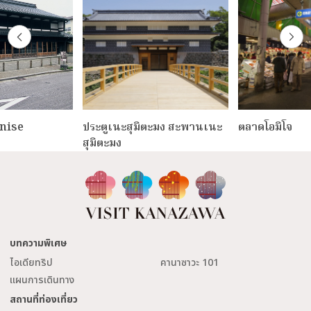
inise
ประตูเนะสุมิตะมง สะพานเนะ
ตลาดโอมิโจ
สุมิตะมง
บทความพิเศษ
ไอเดียทริป
คานาซาวะ 101
แผนการเดินทาง
สถานที่ท่องเที่ยว