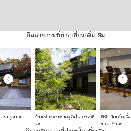
ค้นหาสถานที่ท่องเที่ยวเพิ่มเติม
Utatsuyama
บ้านพักของท่านคุรันโด เทราชิ
พิพิธภัณฑ์เครื่
มะ
คานาซาวะ