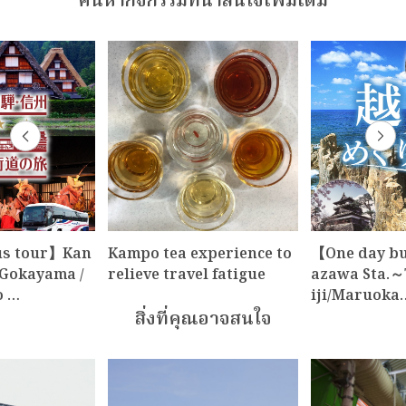
ค้นหากิจกรรมที่น่าสนใจเพิ่มเติม
us tour】Kan
Kampo tea experience to
【One day b
Gokayama /
relieve travel fatigue
azawa Sta.～
o …
iji/Maruoka
สิ่งที่คุณอาจสนใจ