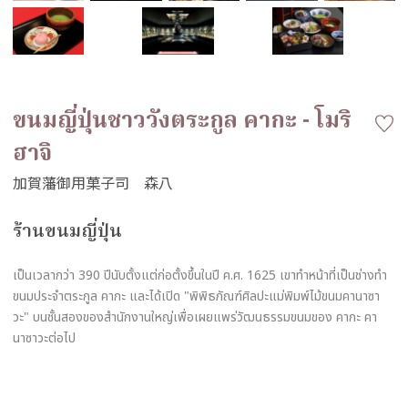
ขนมญี่ปุ่นชาววังตระกูล คากะ - โมริ
ฮาจิ
ร้านขนมญี่ปุ่น
เป็นเวลากว่า 390 ปีนับตั้งแต่ก่อตั้งขึ้นในปี ค.ศ. 1625 เขาทําหน้าที่เป็นช่างทำ
ขนมประจำตระกูล คากะ และได้เปิด "พิพิธภัณฑ์ศิลปะแม่พิมพ์ไม้ขนมคานาซา
วะ" บนชั้นสองของสํานักงานใหญ่เพื่อเผยแพร่วัฒนธรรมขนมของ คากะ คา
นาซาวะต่อไป